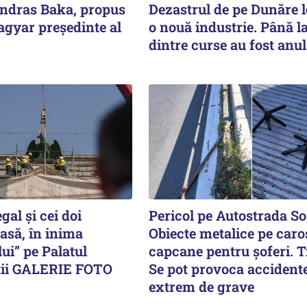
Andras Baka, propus
Dezastrul de pe Dunăre 
agyar președinte al
o nouă industrie. Până l
dintre curse au fost anul
gal și cei doi
Pericol pe Autostrada So
casă, în inima
Obiecte metalice pe caro
ui” pe Palatul
capcane pentru șoferi. Ti
ții GALERIE FOTO
Se pot provoca accident
extrem de grave