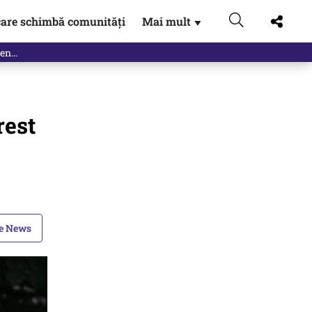
are schimbă comunități
Mai mult
▼
rest
le News