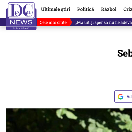
Ultimele știri
Politică
Război
Cri
Cele mai citite
Ce se întâmplă cu primul bulet
Seb
Ad