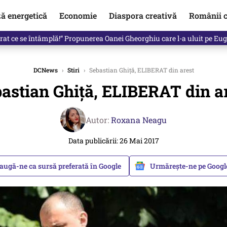
ză energetică
Economie
Diaspora creativă
Românii c
in electronic, decizia luată astăzi de Guvern pentru toți românii
DCNews
›
Stiri
›
Sebastian Ghiță, ELIBERAT din arest
astian Ghiță, ELIBERAT din a
Autor:
Roxana Neagu
Data publicării: 26 Mai 2017
augă-ne ca sursă preferată în Google
Urmărește-ne pe Goog