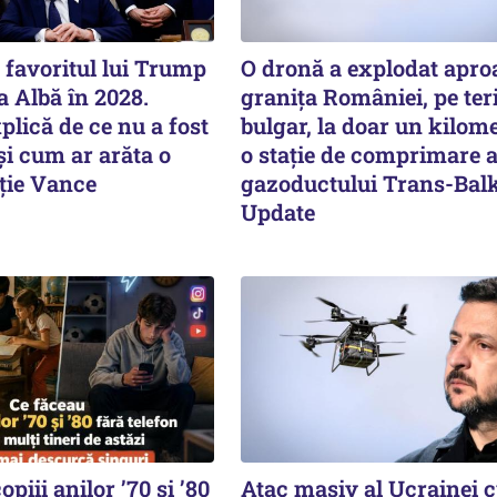
 favoritul lui Trump
O dronă a explodat apro
 Albă în 2028.
granița României, pe ter
plică de ce nu a fost
bulgar, la doar un kilom
și cum ar arăta o
o stație de comprimare 
ție Vance
gazoductului Trans-Bal
Update
piii anilor ’70 și ’80
Atac masiv al Ucrainei 