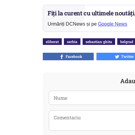
Fiți la curent cu ultimele noutăți
Urmăriți DCNews și pe
Google News
eliberat
serbia
sebastian ghita
belgrad
Facebook
Twitter
Adau