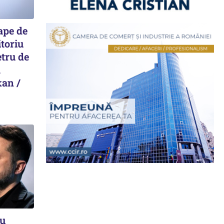
ape de
itoriu
etru de
a
kan /
cu