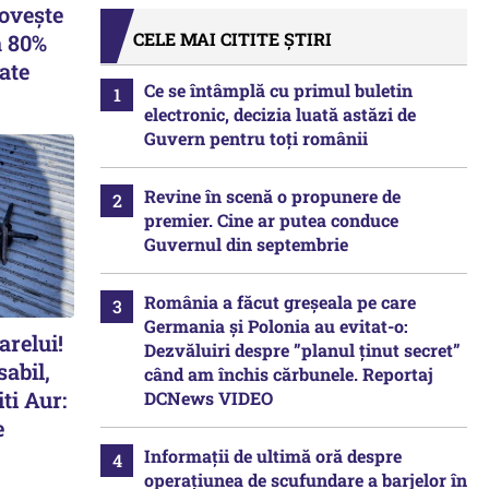
lovește
CELE MAI CITITE ȘTIRI
a 80%
ate
Ce se întâmplă cu primul buletin
electronic, decizia luată astăzi de
Guvern pentru toți românii
Revine în scenă o propunere de
premier. Cine ar putea conduce
Guvernul din septembrie
România a făcut greșeala pe care
Germania și Polonia au evitat-o:
arelui!
Dezvăluiri despre ”planul ținut secret”
sabil,
când am închis cărbunele. Reportaj
ti Aur:
DCNews VIDEO
e
Informații de ultimă oră despre
operațiunea de scufundare a barjelor în