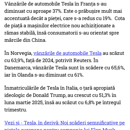
Vânzările de automobile Tesla în Franța s-au
diminuat cu aproape 37%. Este o prăbușire mult mai
accentuată decât a pieței, care s-a redus cu 19%. Cota
de piață a mașinilor electrice nou achiziționate a
rămas stabilă, însă consumatorii s-au orientat spre
mărcile din China.
În Norvegia,
vânzările de automobile Tesla
au scăzut
cu 63,9%, față de 2024, potrivit Reuters. În
Danemarca, vânzările Tesla sunt în scădere cu 65,6%,
iar în Olanda s-au diminuat cu 61%.
Înmatriculările de Tesla în Italia, o țară apropiată
ideologic de Donald Trump, au crescut cu 51,3% în
luna martie 2025, însă au scăzut cu 6,8% pe întregul
trimestru.
Vezi și - Tesla, în derivă: Noi scăderi semnificative pe
piețele europene pentru compania lui Elon Musk