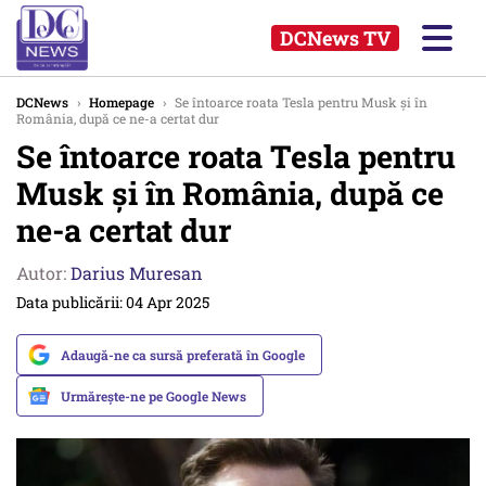
DCNews TV
DCNews
›
Homepage
›
Se întoarce roata Tesla pentru Musk și în
România, după ce ne-a certat dur
Se întoarce roata Tesla pentru
Musk și în România, după ce
ne-a certat dur
Autor:
Darius Muresan
Data publicării: 04 Apr 2025
Adaugă-ne ca sursă preferată în Google
Urmărește-ne pe Google News