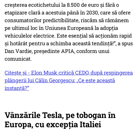
creșterea ecotichetului la 8.500 de euro și fără o
etapizare clară a acestuia până în 2030, care să ofere
consumatorilor predictibilitate, riscăm să rămânem
pe ultimul loc în Uniunea Europeană la adopția
vehiculelor electrice. Este esențial să acționăm rapid
și hotărât pentru a schimba această tendință!”, a spus
Dan Vardie, președinte APIA, conform unui
comunicat.
Citește și - Elon Musk critică CEDO, după respingerea
plângerii lui Călin Georgescu: „Ce este această
instanță?”
Vânzările Tesla, pe tobogan în
Europa, cu excepția Italiei