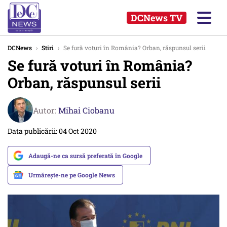
DCNews TV
DCNews
›
Stiri
›
Se fură voturi în România? Orban, răspunsul serii
Se fură voturi în România?
Orban, răspunsul serii
Autor:
Mihai Ciobanu
Data publicării: 04 Oct 2020
Adaugă-ne ca sursă preferată în Google
Urmărește-ne pe Google News