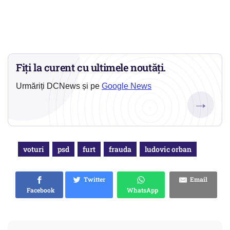
Fiți la curent cu ultimele noutăți.
Urmăriți DCNews și pe
Google News
→
voturi
psd
furt
frauda
ludovic orban
Twitter
Email
Facebook
WhatsApp