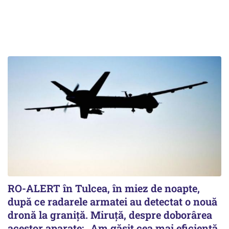
RO-ALERT în Tulcea, în miez de noapte,
după ce radarele armatei au detectat o nouă
dronă la graniță. Miruță, despre doborârea
acestor aparate: „Am găsit cea mai eficientă