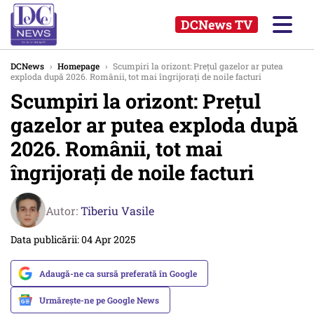
DCNews TV
DCNews
›
Homepage
›
Scumpiri la orizont: Prețul gazelor ar putea
exploda după 2026. Românii, tot mai îngrijorați de noile facturi
Scumpiri la orizont: Prețul
gazelor ar putea exploda după
2026. Românii, tot mai
îngrijorați de noile facturi
Autor:
Tiberiu Vasile
Data publicării: 04 Apr 2025
Adaugă-ne ca sursă preferată în Google
Urmărește-ne pe Google News