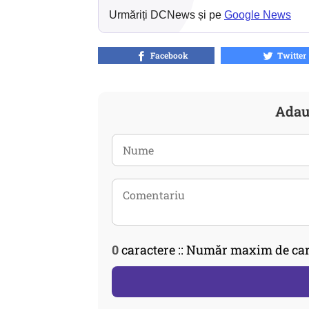
Urmăriți DCNews și pe
Google News
Facebook
Twitter
Adau
0
caractere :: Număr maxim de car