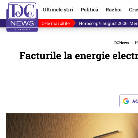
Ultimele știri
Politică
Război
Cri
Cele mai citite
RO-ALERT în Tulcea, în miez d
DCNews
›
H
Facturile la energie elec
Ad