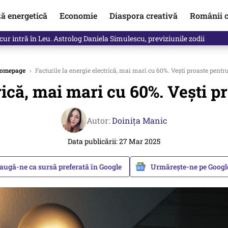
ză energetică
Economie
Diaspora creativă
Românii c
e noapte, după ce radarele armatei au detectat o nouă dronă la grani
omepage
›
Facturile la energie electrică, mai mari cu 60%. Vești proaste pent
trică, mai mari cu 60%. Vești 
Autor:
Doinița Manic
Data publicării: 27 Mar 2025
augă-ne ca sursă preferată în Google
Urmărește-ne pe Goog