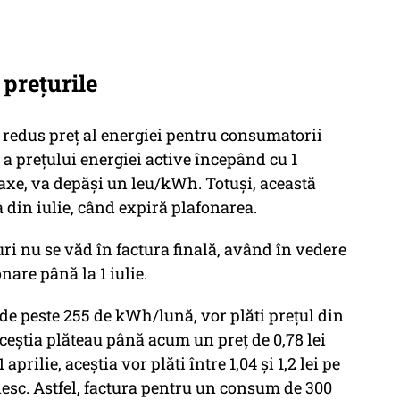
prețurile
i redus preț al energiei pentru consumatorii
 a prețului energiei active începând cu 1
cu taxe, va depăși un leu/kWh. Totuși, această
ia din iulie, când expiră plafonarea.
uri nu se văd în factura finală, având în vedere
nare până la 1 iulie.
de peste 255 de kWh/lună, vor plăti prețul din
 Aceștia plăteau până acum un preț de 0,78 lei
rilie, aceștia vor plăti între 1,04 și 1,2 lei pe
iesc. Astfel, factura pentru un consum de 300