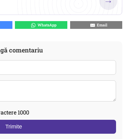
→
WhatsApp
Email
gă comentariu
actere 1000
Trimite