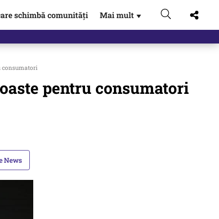
are schimbă comunități
Mai mult
▼
ță. Miruță,…
ru consumatori
proaste pentru consumatori
le News