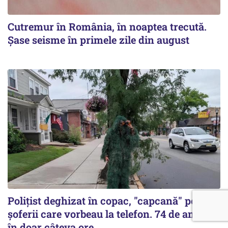
Cutremur în România, în noaptea trecută.
Șase seisme în primele zile din august
Polițist deghizat în copac, "capcană" pentru
șoferii care vorbeau la telefon. 74 de amenzi
în doar câteva ore