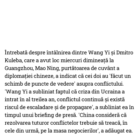
Întrebată despre întâlnirea dintre Wang Yi şi Dmitro
Kuleba, care a avut loc miercuri dimineaţă la
Guangzhou, Mao Ning, purtătoarea de cuvânt a
diplomaţiei chineze, a indicat că cei doi au 'făcut un
schimb de puncte de vedere' asupra conflictului.
'Wang Yi a subliniat faptul că criza din Ucraina a
intrat în al treilea an, conflictul continuă şi există
riscul de escaladare şi de propagare', a subliniat ea în
timpul unui briefing de presă. 'China consideră că
rezolvarea tuturor conflictelor trebuie să treacă, în
cele din urmă, pe la masa negocierilor', a adăugat ea.