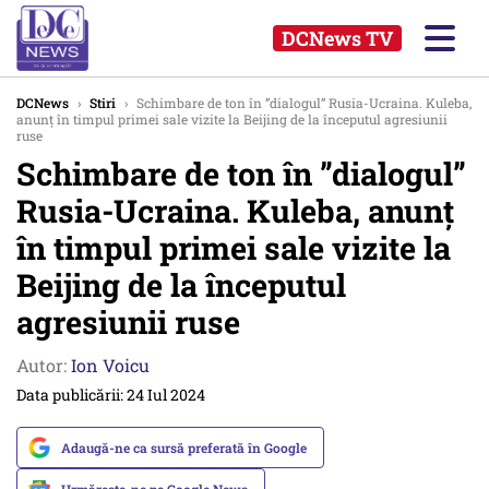
DCNews TV
DCNews
›
Stiri
›
Schimbare de ton în ”dialogul” Rusia-Ucraina. Kuleba,
anunț în timpul primei sale vizite la Beijing de la începutul agresiunii
ruse
Schimbare de ton în ”dialogul”
Rusia-Ucraina. Kuleba, anunț
în timpul primei sale vizite la
Beijing de la începutul
agresiunii ruse
Autor:
Ion Voicu
Data publicării: 24 Iul 2024
Adaugă-ne ca sursă preferată în Google