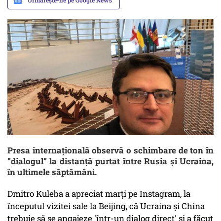
Urmărește-ne pe Google News
Presa internațională observă o schimbare de ton în
”dialogul” la distanță purtat între Rusia și Ucraina,
în ultimele săptămâni.
Dmitro Kuleba a apreciat marţi pe Instagram, la
începutul vizitei sale la Beijing, că Ucraina şi China
trebuie să se angajeze 'într-un dialog direct' şi a făcut