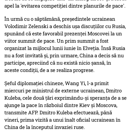
apel la 'evitarea competiţiei dintre planurile de pace'.
În urmă cu o săptămână, preşedintele ucrainean
Volodimir Zelenski a deschis uşa discuţiilor cu Rusia,
spunând că este favorabil prezenţei Moscovei la un
viitor summit de pace. Un prim summit a fost
organizat la mijlocul lunii iunie în Elveţia. Însă Rusia
nu a fost invitată şi, prin urmare, China a decis să nu
participe, apreciind că nu există nicio şansă, în
aceste condiţii, de a se realiza progrese.
Şeful diplomaţiei chineze, Wang Yi, l-a primit
miercuri pe ministrul de externe ucrainean, Dmitro
Kuleba, cele două ţări exprimându-şi speranţa de a se
ajunge la pace în războiul dintre Kiev şi Moscova,
transmite AFP. Dmitro Kuleba efectuează, până
vineri, prima vizită a unui înalt oficial ucrainean în
China de la începutul invaziei ruse.