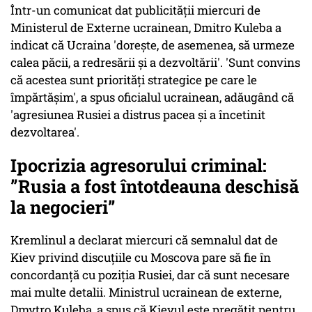
Într-un comunicat dat publicităţii miercuri de
Ministerul de Externe ucrainean, Dmitro Kuleba a
indicat că Ucraina 'doreşte, de asemenea, să urmeze
calea păcii, a redresării şi a dezvoltării'. 'Sunt convins
că acestea sunt priorităţi strategice pe care le
împărtăşim', a spus oficialul ucrainean, adăugând că
'agresiunea Rusiei a distrus pacea şi a încetinit
dezvoltarea'.
Ipocrizia agresorului criminal:
”Rusia a fost întotdeauna deschisă
la negocieri”
Kremlinul a declarat miercuri că semnalul dat de
Kiev privind discuțiile cu Moscova pare să fie în
concordanță cu poziția Rusiei, dar că sunt necesare
mai multe detalii. Ministrul ucrainean de externe,
Dmytro Kuleba, a spus că Kievul este pregătit pentru