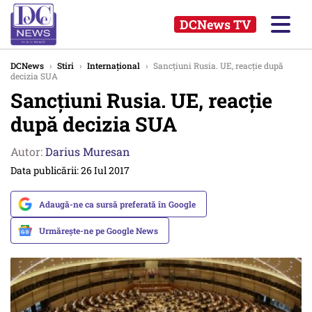
DCNews TV
DCNews
›
Stiri
›
Internațional
›
Sancțiuni Rusia. UE, reacție după
decizia SUA
Sancțiuni Rusia. UE, reacție
după decizia SUA
Autor:
Darius Muresan
Data publicării: 26 Iul 2017
Adaugă-ne ca sursă preferată în Google
Urmărește-ne pe Google News