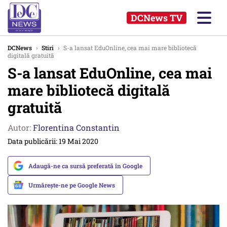
DCNews TV
DCNews
›
Stiri
›
S-a lansat EduOnline, cea mai mare bibliotecă
digitală gratuită
S-a lansat EduOnline, cea mai
mare bibliotecă digitală
gratuită
Autor:
Florentina Constantin
Data publicării: 19 Mai 2020
Adaugă-ne ca sursă preferată în Google
Urmărește-ne pe Google News