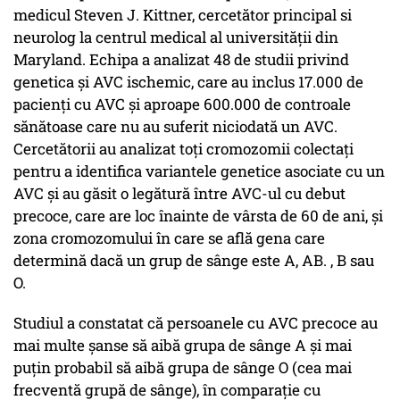
medicul Steven J. Kittner, cercetător principal si
neurolog la centrul medical al universității din
Maryland. Echipa a analizat 48 de studii privind
genetica și AVC ischemic, care au inclus 17.000 de
pacienți cu AVC și aproape 600.000 de controale
sănătoase care nu au suferit niciodată un AVC.
Cercetătorii au analizat toți cromozomii colectați
pentru a identifica variantele genetice asociate cu un
AVC și au găsit o legătură între AVC-ul cu debut
precoce, care are loc înainte de vârsta de 60 de ani, și
zona cromozomului în care se află gena care
determină dacă un grup de sânge este A, AB. , B sau
O.
Studiul a constatat că persoanele cu AVC precoce au
mai multe șanse să aibă grupa de sânge A și mai
puțin probabil să aibă grupa de sânge O (cea mai
frecventă grupă de sânge), în comparație cu