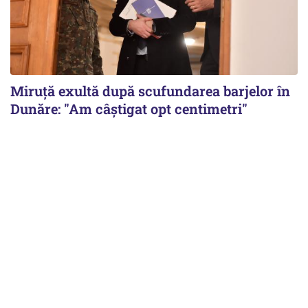
Miruță exultă după scufundarea barjelor în
Dunăre: "Am câștigat opt centimetri"