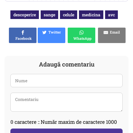
descoperire
sange
celule
medicina
avc
Twitter
Email
Facebook
WhatsApp
Adaugă comentariu
0
caractere :: Număr maxim de caractere 1000