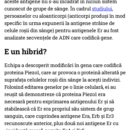
aceste antigene nu s-au încadrat în niciun sistem
cunoscut de grupe de sânge. În cadrul
studiului
,
persoanelor cu aloanticorpi (anticorpi produși în mod
specific în urma expunerii la antigene străine de
celule roșii din sânge) pentru antigenele Er au fost
analizate secvențele de ADN care codifică gene.
E un hibrid?
Echipa a descoperit modificări în gena care codifică
proteina Piezo1, care ar provoca o proteină alterată pe
suprafața celulelor roșii din sânge la acești indivizi.
Folosind editarea genelor pe o linie celulară, ei au
reușit să demonstreze că proteina Piezo1 era
necesară pentru exprimarea antigenului Er și să
stabilească că Er era propriul său sistem de grup
sanguin, care cuprindea antigene Era, Erb și Er3
recunoscute anterior, plus două noi antigene Er cu