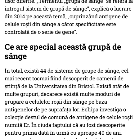
ușor diferite. „Termenul „grupă de sânge” se referă la
întregul sistem de grupă de sânge”, explică o lucrare
din 2014 pe această temă, „cuprinzând antigene de
celule roșii din sânge a căror specificitate este
controlată de o serie de gene”.
Ce are special această grupă de
sânge
În total, există 44 de sisteme de grupe de sânge, cel
mai recent tocmai fiind descoperit de oamenii de
știință de la Universitatea din Bristol. Există atât de
multe grupuri, deoarece există multe moduri de
grupare a celulelor roșii din sânge pe baza
antigenelor de pe suprafața lor. Echipa investiga o
colecție destul de comună de antigene de celule roșii
numită Er. În ciuda faptului că au fost descoperite
pentru prima dată în urmă cu aproape 40 de ani,