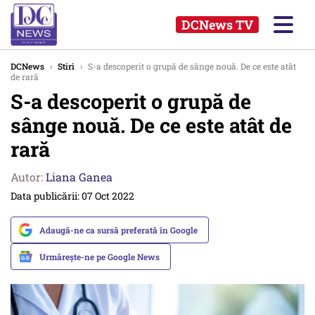
DCNews TV
DCNews
›
Stiri
›
S-a descoperit o grupă de sânge nouă. De ce este atât
de rară
S-a descoperit o grupă de
sânge nouă. De ce este atât de
rară
Autor:
Liana Ganea
Data publicării: 07 Oct 2022
Adaugă-ne ca sursă preferată în Google
Urmărește-ne pe Google News