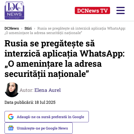
DCNews TV
DCNews
›
Stiri
›
Rusia se pregătește să interzică aplicația WhatsApp:
„O amenințare la adresa securității naționale”
Rusia se pregătește să
interzică aplicația WhatsApp:
„O amenințare la adresa
securității naționale”
Autor:
Elena Aurel
Data publicării: 18 Iul 2025
Adaugă-ne ca sursă preferată în Google
Urmărește-ne pe Google News