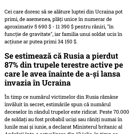
Cei care doresc să se alăture luptei din Ucraina pot
primi, de asemenea, plăți unice în numerar de
aproximativ 5 690 $ - 11 390 $ pentru răniri, "în
funcție de gravitate", iar familia unui soldat ucis în
acțiune ar putea primi 34 150 $.
Se estimează că Rusia a pierdut
87% din trupele terestre active pe
care le avea înainte de a-și lansa
invazia în Ucraina
În timp ce numărul victimelor din Rusia rămâne
învăluit în secret, estimările spun că numărul
deceselor în rândul trupelor este ridicat. Peste 70.000
de soldați au fost probabil uciși sau răniți numai în
lunile mai și iunie, a declarat Ministerul britanic al