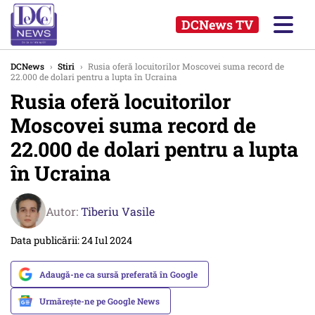
DCNews TV
DCNews
›
Stiri
›
Rusia oferă locuitorilor Moscovei suma record de
22.000 de dolari pentru a lupta în Ucraina
Rusia oferă locuitorilor
Moscovei suma record de
22.000 de dolari pentru a lupta
în Ucraina
Autor:
Tiberiu Vasile
Data publicării: 24 Iul 2024
Adaugă-ne ca sursă preferată în Google
Urmărește-ne pe Google News