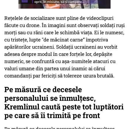
Rețelele de socializare sunt pline de videoclipuri
făcute cu drone. În imagini sunt observați soldați ruși
morți sau cu răni care le schimbă viața. Ei le numesc,
cu tristețe, lupte "de măcinat carne” împotriva
apărătorilor ucraineni. Soldații ucraineni au vorbit
adesea despre modul în care forțele lor, depășite
numeric, se confruntă cu așa-numitele atacuri cu
valuri umane din partea unui inamic ai cărui
comandanți par fericiți să tolereze uzura brutală.
Pe măsură ce decesele
personalului se înmulțesc,
Kremlinul caută peste tot luptători
pe care să îi trimită pe front
Pe măsură ce decesele personalului se înmulțesc,