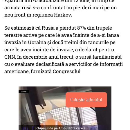
Apărării într-o actualizare din 12 iulie, în timp ce
armata rusă s-a confruntat cu pierderi mari pe un
nou front în regiunea Harkov.
Se estimează că Rusia a pierdut 87% din trupele
terestre active pe care le avea înainte de a-și lansa
invazia în Ucraina și două treimi din tancurile pe
care le avea înainte de invazie, a declarat pentru
CNN, în decembrie anul trecut, o sursă familiarizată
cu o evaluare declasificată a serviciilor de informații
americane, furnizată Congresului.
Citește articolul