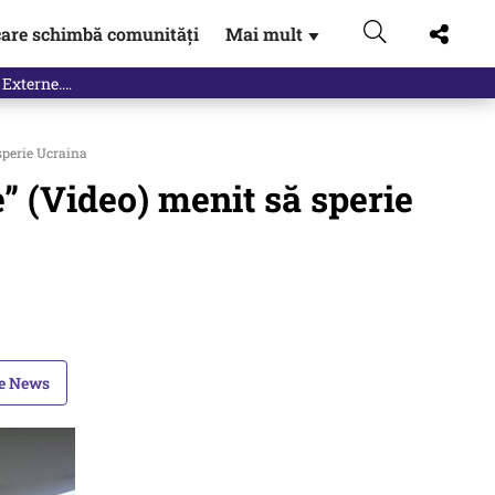
are schimbă comunități
Mai mult
▼
 Externe.…
sperie Ucraina
e” (Video) menit să sperie
le News