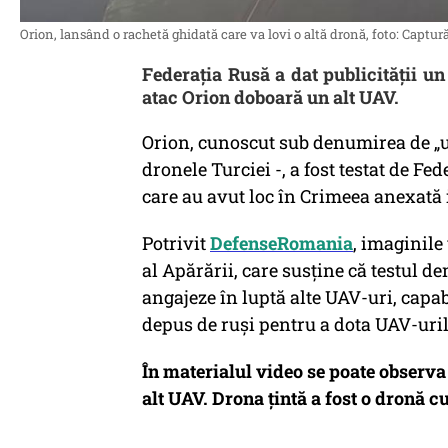
Orion, lansând o rachetă ghidată care va lovi o altă dronă, foto: Captu
Federația Rusă a dat publicității un
atac Orion doboară un alt UAV.
Orion, cunoscut sub denumirea de „u
dronele Turciei -, a fost testat de F
care au avut loc în Crimeea anexată i
Potrivit
DefenseRomania
, imaginile
al Apărării, care susține că testul d
angajeze în luptă alte UAV-uri, capab
depus de ruși pentru a dota UAV-uri
În materialul video se poate observ
alt UAV. Drona țintă a fost o dronă cu