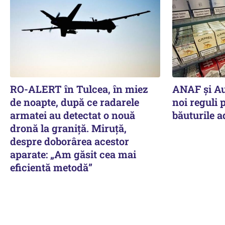
RO-ALERT în Tulcea, în miez
ANAF și Au
de noapte, după ce radarele
noi reguli p
armatei au detectat o nouă
băuturile a
dronă la graniță. Miruță,
despre doborârea acestor
aparate: „Am găsit cea mai
eficientă metodă”