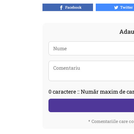
Facebook
Twitter
Adau
0
caractere :: Număr maxim de car
* Comentariile care co