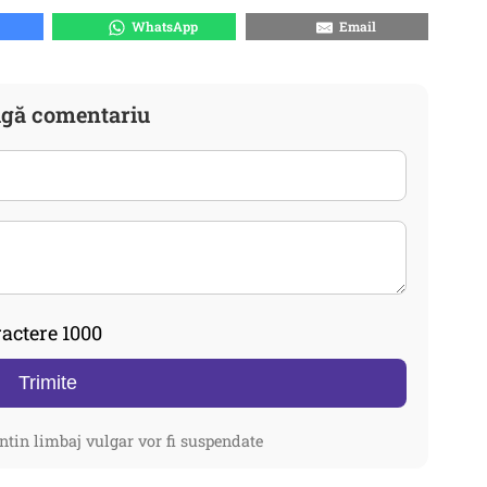
WhatsApp
Email
gă comentariu
actere 1000
Trimite
ntin limbaj vulgar vor fi suspendate