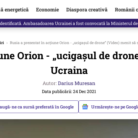
ză energetică
Economie
Diaspora creativă
Românii c
identificată. Ambasadoarea Ucrainei a fost convocată la Ministerul de
iri
›
Rusia a prezentat în acțiune Orion - „ucigașul de drone” (Video) menit să 
une Orion - „ucigașul de dron
Ucraina
Autor:
Darius Muresan
Data publicării: 24 Dec 2021
augă-ne ca sursă preferată în Google
Urmărește-ne pe Goog