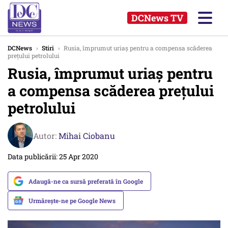
DCNews TV
DCNews
›
Stiri
›
Rusia, împrumut uriaş pentru a compensa scăderea
prețului petrolului
Rusia, împrumut uriaş pentru
a compensa scăderea prețului
petrolului
Autor:
Mihai Ciobanu
Data publicării: 25 Apr 2020
Adaugă-ne ca sursă preferată în Google
Urmărește-ne pe Google News