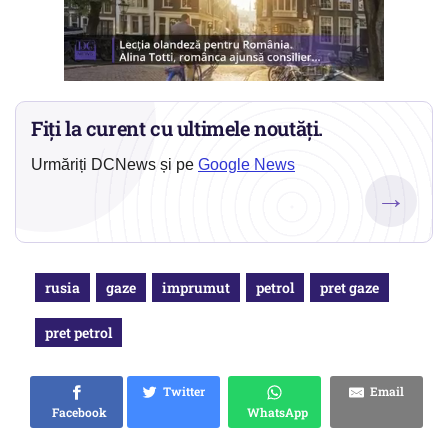
Fiți la curent cu ultimele noutăți.
Urmăriți DCNews și pe
Google News
→
rusia
gaze
imprumut
petrol
pret gaze
pret petrol
Twitter
Email
Facebook
WhatsApp