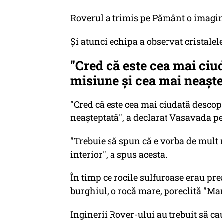
Roverul a trimis pe Pământ o imagine
Și atunci echipa a observat cristalel
"Cred că este cea mai ciu
misiune și cea mai neașt
"Cred că este cea mai ciudată descop
neașteptată", a declarat Vasavada p
"Trebuie să spun că e vorba de mult 
interior", a spus acesta.
În timp ce rocile sulfuroase erau prea
burghiul, o rocă mare, poreclită "Ma
Inginerii Rover-ului au trebuit să cau