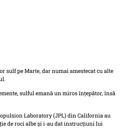
ior sulf pe Marte, dar numai amestecat cu alte
ul.
lemente, sulful emană un miros înțepător, însă
.
ropulsion Laboratory (JPL) din California au
ie de roci albe și i-au dat instrucțiuni lui