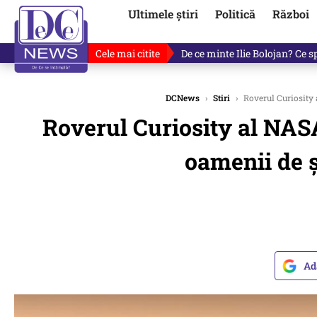
Ultimele știri
Politică
Război
Cele mai citite
Cu luni înainte de anunțul lui
DCNews
›
Stiri
›
Roverul Curiosity a
Roverul Curiosity al NASA
oamenii de ș
Ad