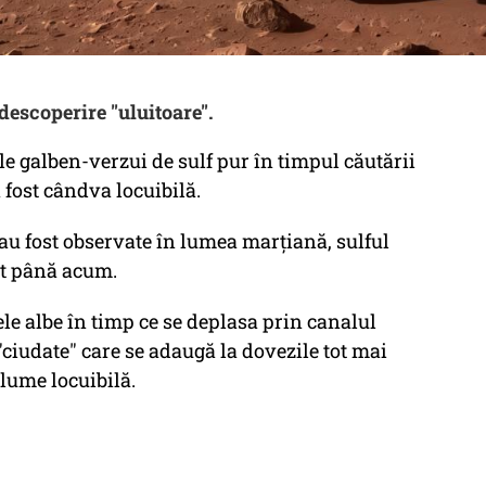
descoperire "uluitoare".
le galben-verzui de sulf pur în timpul căutării
 fost cândva locuibilă.
 au fost observate în lumea marțiană, sulful
ut până acum.
ele albe în timp ce se deplasa prin canalul
"ciudate" care se adaugă la dovezile tot mai
lume locuibilă.