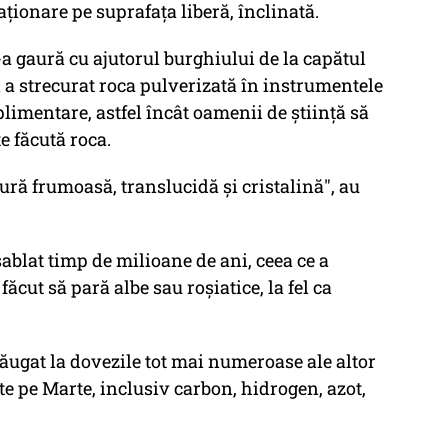
aționare pe suprafața liberă, înclinată.
-a gaură cu ajutorul burghiului de la capătul
l a strecurat roca pulverizată în instrumentele
limentare, astfel încât oamenii de știință să
e făcută roca.
tură frumoasă, translucidă și cristalină", au
ablat timp de milioane de ani, ceea ce a
făcut să pară albe sau roșiatice, la fel ca
dăugat la dovezile tot mai numeroase ale altor
te pe Marte, inclusiv carbon, hidrogen, azot,