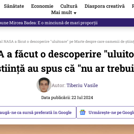
Sănătate
Economie
Cultură
Diaspora creativă
Mai mult
▼
 Ponta, Chirieac anticipa totul. Cine este acum în pericol / VIDEO
l NASA a făcut o descoperire "uluitoare" pe Marte despre care oamenii de știință
 a făcut o descoperire "uluit
tiință au spus că "nu ar trebui 
Autor:
Tiberiu Vasile
Data publicării: 22 Iul 2024
augă-ne ca sursă preferată în Google
Urmărește-ne pe Goog