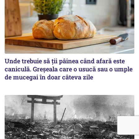
Unde trebuie să ții pâinea când afară este
caniculă. Greșeala care o usucă sau o umple
de mucegai în doar câteva zile