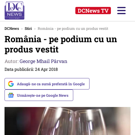
DCNews TV
DCNews
›
Stiri
›
România - pe podium cu un produs vestit
România - pe podium cu un
produs vestit
Autor:
George Mhail Pârvan
Data publicării: 24 Apr 2018
Adaugă-ne ca sursă preferată în Google
Urmărește-ne pe Google News