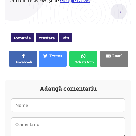
Urmăriți DCNews și pe
Google News
→
romania
crestere
vin
Twitter
Email
Facebook
WhatsApp
Adaugă comentariu