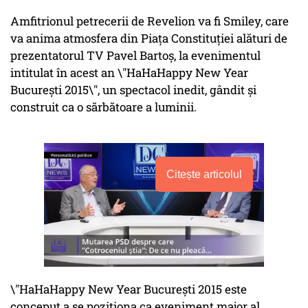
Amfitrionul petrecerii de Revelion va fi Smiley, care
va anima atmosfera din Piaţa Constituţiei alături de
prezentatorul TV Pavel Bartoş, la evenimentul
intitulat în acest an \"HaHaHappy New Year
Bucureşti 2015\", un spectacol inedit, gândit şi
construit ca o sărbătoare a luminii.
Citește articolul
\"HaHaHappy New Year Bucureşti 2015 este
conceput a se poziţiona ca eveniment major al