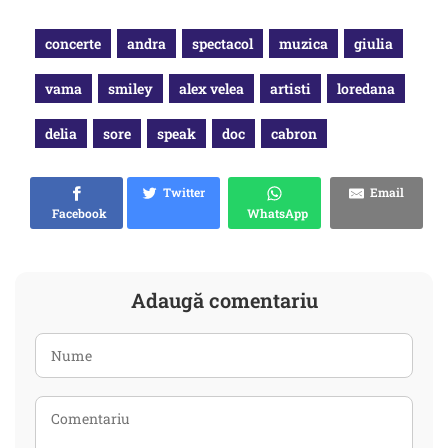
concerte
andra
spectacol
muzica
giulia
vama
smiley
alex velea
artisti
loredana
delia
sore
speak
doc
cabron
Twitter
Email
Facebook
WhatsApp
Adaugă comentariu