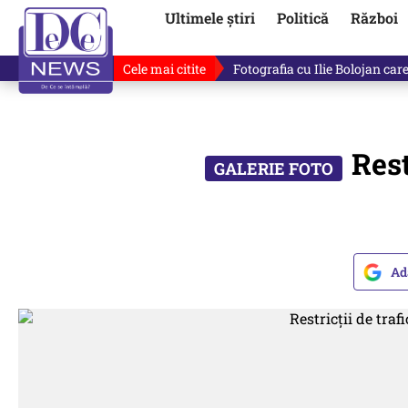
Ultimele știri
Politică
Război
Cele mai citite
Lucruri neștiute despre Mihai 
Rest
Ad