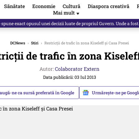
Sănătate
Economie
Cultură
Diaspora creativă
Mai mult
▼
Vîrdol, dezvăluite de o colegă. Povestea pilotului militar dincolo de…
DCNews
›
Stiri
›
Restricţii de trafic în zona Kiseleff şi Casa Presei
ricţii de trafic în zona Kiselef
Autor:
Colaborator Extern
Data publicării: 03 Iul 2013
augă-ne ca sursă preferată în Google
Urmărește-ne pe Goog