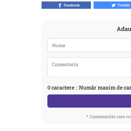
Facebook
Twitter
Adau
0
caractere :: Număr maxim de car
* Comentariile care co