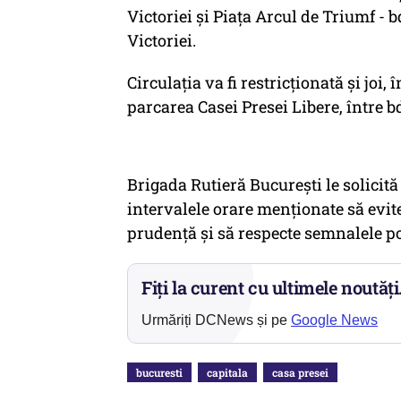
Victoriei şi Piaţa Arcul de Triumf - 
Victoriei.
Circulaţia va fi restricţionată și joi, 
parcarea Casei Presei Libere, între bd
Brigada Rutieră Bucureşti le solicit
intervalele orare menţionate să evite
prudenţă şi să respecte semnalele poliţ
Fiți la curent cu ultimele noutăți
Urmăriți DCNews și pe
Google News
bucuresti
capitala
casa presei