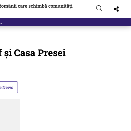
Românii care schimbă comunități
f şi Casa Presei
le News