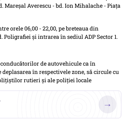
bd. Mareşal Averescu - bd. Ion Mihalache - Piaţa
între orele 06,00 - 22,00, pe breteaua din
. Poligrafiei şi intrarea în sediul ADP Sector 1.
ă conducătorilor de autovehicule ca în
 deplasarea în respectivele zone, să circule cu
iştilor rutieri şi ale poliţiei locale
.
→