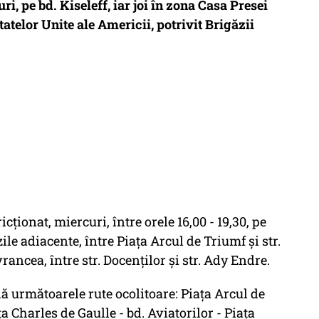
ri, pe bd. Kiseleff, iar joi în zona Casa Presei
Statelor Unite ale Americii, potrivit Brigăzii
icţionat, miercuri, între orele 16,00 - 19,30, pe
zile adiacente, între Piaţa Arcul de Triumf şi str.
rancea, între str. Docenţilor şi str. Ady Endre.
 următoarele rute ocolitoare: Piaţa Arcul de
a Charles de Gaulle - bd. Aviatorilor - Piaţa