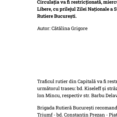
Circulaţia va fi restricţionată, miercu
Libere, cu prilejul Zilei Naţionale a 
Rutiere Bucureşti.
Autor: Cătălina Grigore
Traficul rutier din Capitală va fi restr
următorul traseu: bd. Kiseleff şi stră
Ion Mincu, respectiv str. Barbu Delav
Brigada Rutieră Bucureşti recomandă
Triumf - bd. Constantin Prezan - Piaţ