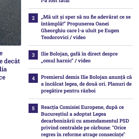
i-a fost fatal
„Mă uit și sper să nu fie adevărat ce se
întâmplă!“ Propunerea Oanei
Gheorghiu care l-a uluit pe Eugen
Teodorovici / video
e
Ilie Bolojan, gafă în direct despre
e decât
„omul harnic“ / video
dia
ce
Premierul demis Ilie Bolojan anunță că
a încălcat legea, de două ori. Planuri de
pregătire pentru război
Reacția Comisiei Europene, după ce
Bucureștiul a adoptat Legea
decarbonizării cu amendamentul PSD
privind centralele pe cărbune: "Orice
regres în reforme atrage consecințe"