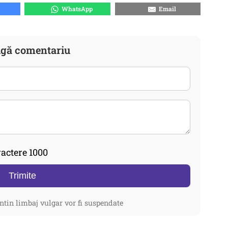
WhatsApp
Email
gă comentariu
actere 1000
Trimite
ntin limbaj vulgar vor fi suspendate