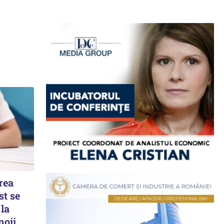
rea
st se
 la
noii