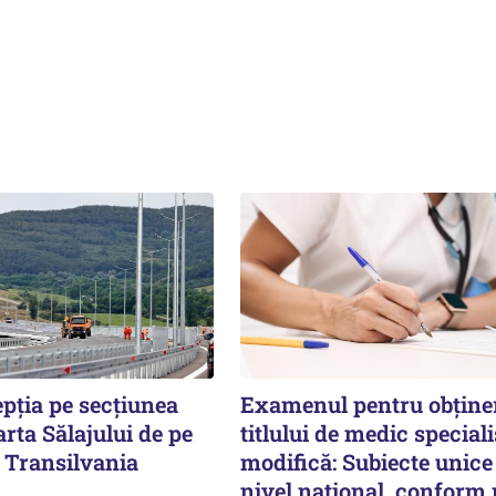
pţia pe secţiunea
Examenul pentru obține
rta Sălajului de pe
titlului de medic speciali
 Transilvania
modifică: Subiecte unice
nivel național, conform 