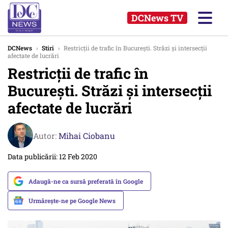
DCNews TV
DCNews
›
Stiri
›
Restricţii de trafic în Bucureşti. Străzi şi intersecţii
afectate de lucrări
Restricţii de trafic în
Bucureşti. Străzi şi intersecţii
afectate de lucrări
Autor:
Mihai Ciobanu
Data publicării: 12 Feb 2020
Adaugă-ne ca sursă preferată în Google
Urmărește-ne pe Google News