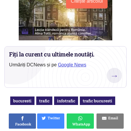
Citește articolul
Fiți la curent cu ultimele noutăți.
Urmăriți DCNews și pe
Google News
→
bucuresti
trafic
infotrafic
trafic bucuresti
Twitter
Email
Facebook
WhatsApp