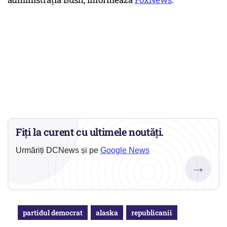
Fiți la curent cu ultimele noutăți.
Urmăriți DCNews și pe
Google News
→
partidul democrat
alaska
republicanii