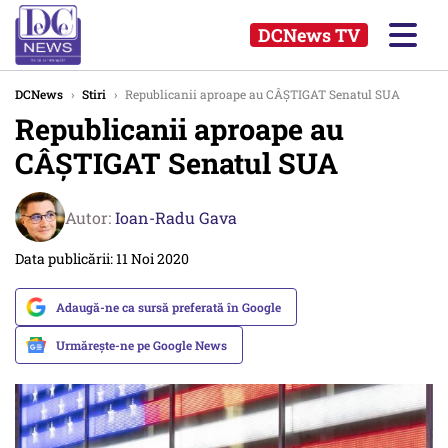
DCNews TV
DCNews
›
Stiri
›
Republicanii aproape au CÂȘTIGAT Senatul SUA
Republicanii aproape au
CÂȘTIGAT Senatul SUA
Autor:
Ioan-Radu Gava
Data publicării: 11 Noi 2020
Adaugă-ne ca sursă preferată în Google
Urmărește-ne pe Google News