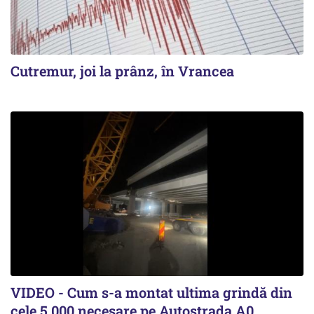
Cutremur, joi la prânz, în Vrancea
VIDEO - Cum s-a montat ultima grindă din
cele 5.000 necesare pe Autostrada A0