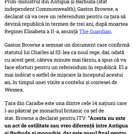
Prim-ministrul din Antigua și Barbuda (stat
independent Commonwealth), Gaston Browne, a
declarat că va cere un referendum pentru ca țara să
devină republică în termen de trei ani, după moartea
Reginei Elisabeta a II-a, anunță
The Guardian
.
Gaston Browne a semnat un document care confirmă
statutul lui Charles al III-lea ca noul rege, dar, odată
cu acest gest, câteva minute mai târziu, a spus că va
face eforturi pentru un referendum în republică. El a
mai indicat o astfel de mișcare la începutul acestui
an, în timpul unei vizite a contelui și contesei de
Wessex.
Țara din Caraibe este una dintre cele 14 națiuni care
l-au păstrat pe monarhul britanic ca șef de
stat. Browne a declarat pentru ITV:
”Acesta nu este
un act de ostilitate sau vreo diferență între Antigua
și Barbuda și monarhie, dar este pasul final pentru