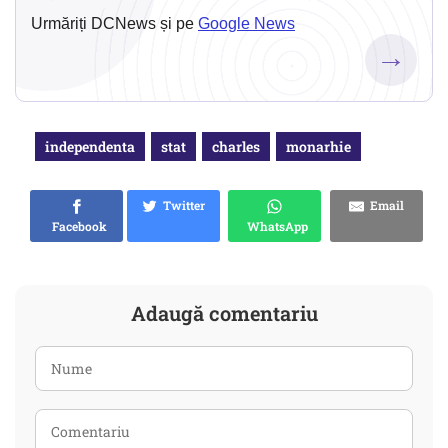
Urmăriți DCNews și pe
Google News
→
independenta
stat
charles
monarhie
Twitter
Email
Facebook
WhatsApp
Adaugă comentariu