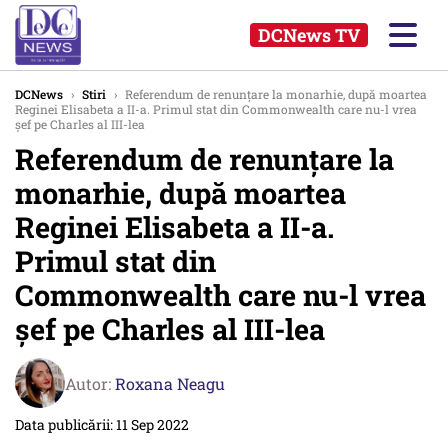
DCNews TV
DCNews
›
Stiri
›
Referendum de renunțare la monarhie, după moartea
Reginei Elisabeta a II-a. Primul stat din Commonwealth care nu-l vrea
șef pe Charles al III-lea
Referendum de renunțare la
monarhie, după moartea
Reginei Elisabeta a II-a.
Primul stat din
Commonwealth care nu-l vrea
șef pe Charles al III-lea
Autor:
Roxana Neagu
Data publicării: 11 Sep 2022