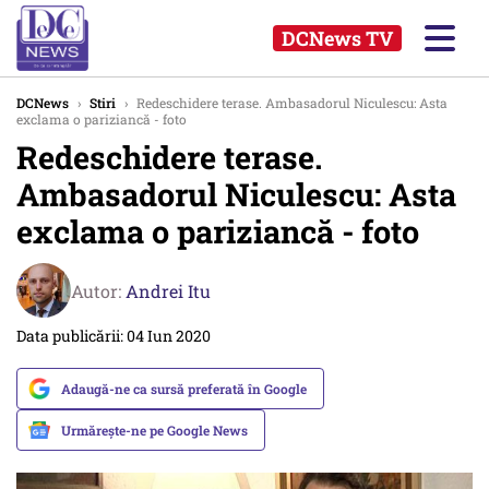
DCNews TV
DCNews
›
Stiri
›
Redeschidere terase. Ambasadorul Niculescu: Asta
exclama o pariziancă - foto
Redeschidere terase.
Ambasadorul Niculescu: Asta
exclama o pariziancă - foto
Autor:
Andrei Itu
Data publicării: 04 Iun 2020
Adaugă-ne ca sursă preferată în Google
Urmărește-ne pe Google News