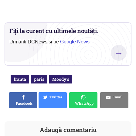
Fiți la curent cu ultimele noutăți.
Urmăriți DCNews și pe
Google News
→
franta
paris
Moody’s
Twitter
Email
Facebook
WhatsApp
Adaugă comentariu