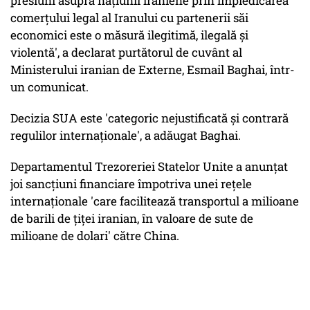
presiuni asupra naţiunii iraniene prin împiedicarea
comerţului legal al Iranului cu partenerii săi
economici este o măsură ilegitimă, ilegală şi
violentă', a declarat purtătorul de cuvânt al
Ministerului iranian de Externe, Esmail Baghai, într-
un comunicat.
Decizia SUA este 'categoric nejustificată şi contrară
regulilor internaţionale', a adăugat Baghai.
Departamentul Trezoreriei Statelor Unite a anunţat
joi sancţiuni financiare împotriva unei reţele
internaţionale 'care facilitează transportul a milioane
de barili de ţiţei iranian, în valoare de sute de
milioane de dolari' către China.