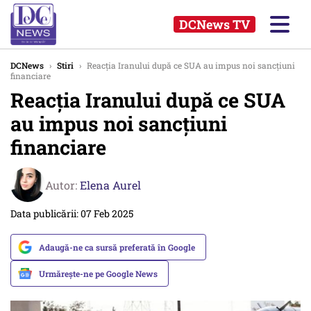
DCNews TV
DCNews
›
Stiri
›
Reacția Iranului după ce SUA au impus noi sancţiuni
financiare
Reacția Iranului după ce SUA
au impus noi sancţiuni
financiare
Autor:
Elena Aurel
Data publicării: 07 Feb 2025
Adaugă-ne ca sursă preferată în Google
Urmărește-ne pe Google News