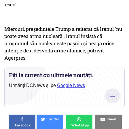
'eşec'.
Miercuri, preşedintele Trump a reiterat că Iranul 'nu
poate avea arma nucleară'. Iranul insistă că
programul său nuclear este paşnic şi neagă orice
intenţie de a dezvolta arme atomice, potrivit
Agerpres.
Fiți la curent cu ultimele noutăți.
Urmăriți DCNews și pe
Google News
→
Twitter
Email
Facebook
WhatsApp