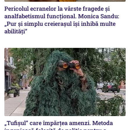
Pericolul ecranelor la vârste fragede și
analfabetismul funcțional. Monica Sandu:
„Pur și simplu creierașul își inhibă multe
abilități”
„Tufișul” care împărțea amenzi. Metoda