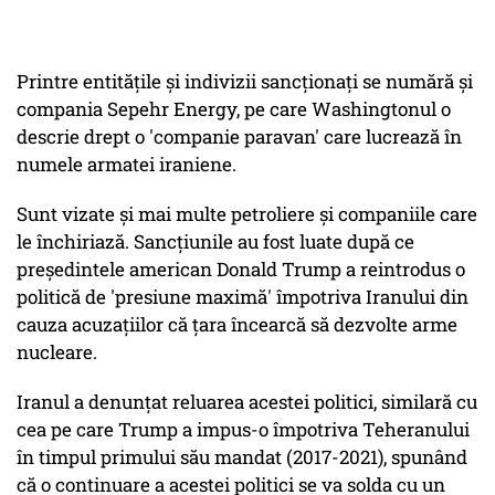
Printre entităţile şi indivizii sancţionaţi se numără şi
compania Sepehr Energy, pe care Washingtonul o
descrie drept o 'companie paravan' care lucrează în
numele armatei iraniene.
Sunt vizate şi mai multe petroliere şi companiile care
le închiriază. Sancţiunile au fost luate după ce
preşedintele american Donald Trump a reintrodus o
politică de 'presiune maximă' împotriva Iranului din
cauza acuzaţiilor că ţara încearcă să dezvolte arme
nucleare.
Iranul a denunţat reluarea acestei politici, similară cu
cea pe care Trump a impus-o împotriva Teheranului
în timpul primului său mandat (2017-2021), spunând
că o continuare a acestei politici se va solda cu un