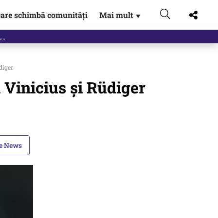
are schimbă comunități
Mai mult
▼
eac
diger
i Vinicius și Rüdiger
le News