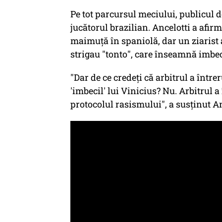
Pe tot parcursul meciului, publicul d
jucătorul brazilian. Ancelotti a afi
maimuţă în spaniolă, dar un ziarist a
strigau "tonto", care înseamnă imbec
"Dar de ce credeţi că arbitrul a între
'imbecil'
lui Vinicius? Nu. Arbitrul a
protocolul rasismului", a susţinut An