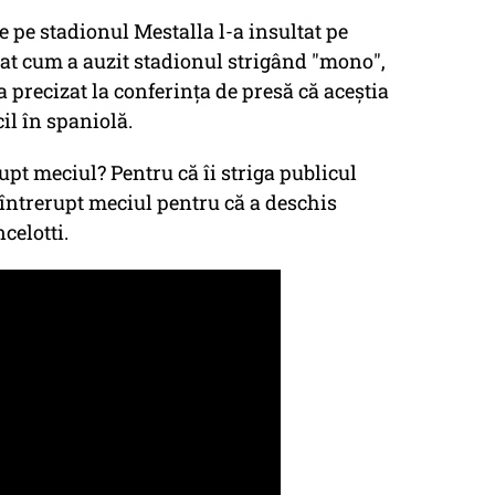
e pe stadionul Mestalla l-a insultat pe
rmat cum a auzit stadionul strigând
"mono"
,
 precizat la conferinţa de presă că aceştia
il în spaniolă.
rupt meciul? Pentru că îi striga publicul
 întrerupt meciul pentru că a deschis
celotti.