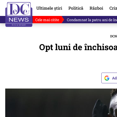
Ultimele știri
Politică
Război
Cri
Cele mai citite
Singurul lucru care l-ar putea 
DCN
Opt luni de închisoa
Ad