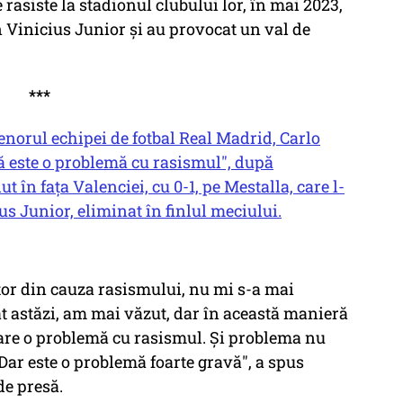
 rasiste la stadionul clubului lor, în mai 2023,
n Vinicius Junior și au provocat un val de
***
norul echipei de fotbal Real Madrid, Carlo
gă este o problemă cu rasismul", după
t în faţa Valenciei, cu 0-1, pe Mestalla, care l-
s Junior, eliminat în finlul meciului.
or din cauza rasismului, nu mi s-a mai
t astăzi, am mai văzut, dar în această manieră
 are o problemă cu rasismul. Şi problema nu
 Dar este o problemă foarte gravă", a spus
de presă.