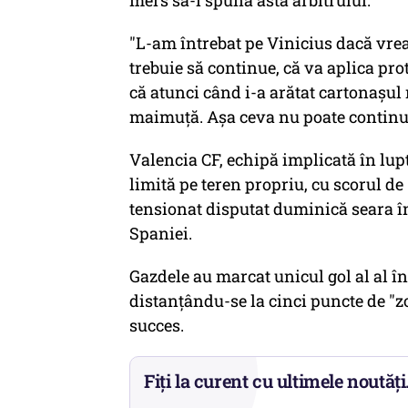
mers să-i spună asta arbitrului.
"L-am întrebat pe Vinicius dacă vrea
trebuie să continue, că va aplica pro
că atunci când i-a arătat cartonaşul 
maimuţă. Aşa ceva nu poate continua. 
Valencia CF, echipă implicată în lupt
limită pe teren propriu, cu scorul de
tensionat disputat duminică seara în
Spaniei.
Gazdele au marcat unicul gol al al în
distanţându-se la cinci puncte de "z
succes.
Fiți la curent cu ultimele noutăți