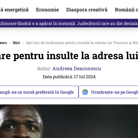
ză energetică
Economie
Diaspora creativă
Românii c
clinti pe Ilie Bolojan de la Palatul Victoria. Verdictul lui Bogdan Chiri
ews
›
Stiri
›
Opt luni de închisoare pentru insulte la adresa lui Vinicius și Rü
re pentru insulte la adresa lu
Autor:
Andreea Deaconescu
Data publicării: 17 Iul 2024
augă-ne ca sursă preferată în Google
Urmărește-ne pe Goog