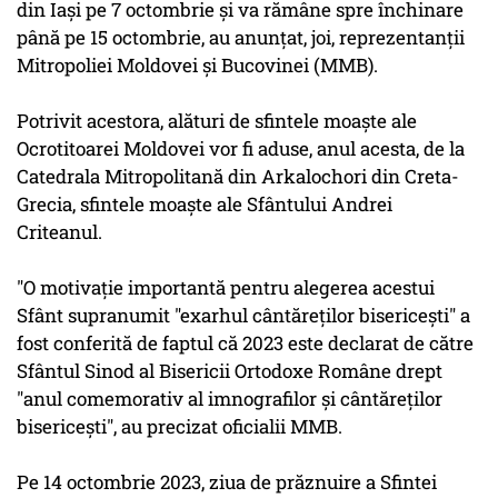
din Iaşi pe 7 octombrie şi va rămâne spre închinare
până pe 15 octombrie, au anunţat, joi, reprezentanţii
Mitropoliei Moldovei şi Bucovinei (MMB).
Potrivit acestora, alături de sfintele moaşte ale
Ocrotitoarei Moldovei vor fi aduse, anul acesta, de la
Catedrala Mitropolitană din Arkalochori din Creta-
Grecia, sfintele moaşte ale Sfântului Andrei
Criteanul.
"O motivaţie importantă pentru alegerea acestui
Sfânt supranumit "exarhul cântăreţilor bisericeşti" a
fost conferită de faptul că 2023 este declarat de către
Sfântul Sinod al Bisericii Ortodoxe Române drept
"anul comemorativ al imnografilor şi cântăreţilor
bisericeşti", au precizat oficialii MMB.
Pe 14 octombrie 2023, ziua de prăznuire a Sfintei