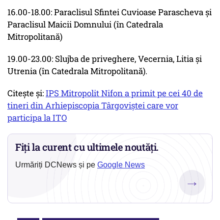
16.00-18.00: Paraclisul Sfintei Cuvioase Parascheva şi
Paraclisul Maicii Domnului (în Catedrala
Mitropolitană)
19.00-23.00: Slujba de priveghere, Vecernia, Litia şi
Utrenia (în Catedrala Mitropolitană).
Citește și:
IPS Mitropolit Nifon a primit pe cei 40 de
tineri din Arhiepiscopia Târgoviștei care vor
participa la ITO
Fiți la curent cu ultimele noutăți.
Urmăriți DCNews și pe
Google News
→