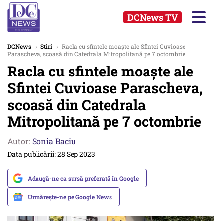
DCNews TV
DCNews
›
Stiri
›
Racla cu sfintele moaşte ale Sfintei Cuvioase
Parascheva, scoasă din Catedrala Mitropolitană pe 7 octombrie
Racla cu sfintele moaşte ale
Sfintei Cuvioase Parascheva,
scoasă din Catedrala
Mitropolitană pe 7 octombrie
Autor:
Sonia Baciu
Data publicării: 28 Sep 2023
Adaugă-ne ca sursă preferată în Google
Urmărește-ne pe Google News