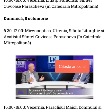
16.00-18.00: Vecernia, Litia şi Paraclisul Sfintei
Cuvioase Parascheva (în Catedrala Mitropolitană)
Duminică, 8 octombrie
6.30-12.00: Miezonoptica, Utrenia, Sfânta Liturghie şi
Acatistul Sfintei Cuvioase Parascheva (în Catedrala
Mitropolitană)
Citește articolul
16.00-18.00: Vecernia, Paraclisul Maicii Domnului şi