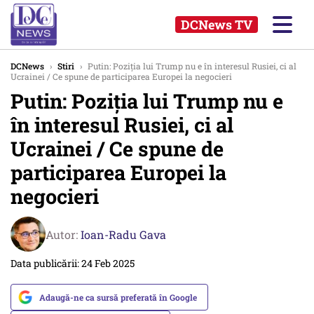
DCNews TV
DCNews
›
Stiri
›
Putin: Poziția lui Trump nu e în interesul Rusiei, ci al
Ucrainei / Ce spune de participarea Europei la negocieri
Putin: Poziția lui Trump nu e
în interesul Rusiei, ci al
Ucrainei / Ce spune de
participarea Europei la
negocieri
Autor:
Ioan-Radu Gava
Data publicării: 24 Feb 2025
Adaugă-ne ca sursă preferată în Google