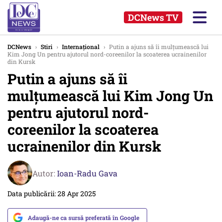
DCNews TV
DCNews
›
Stiri
›
Internațional
›
Putin a ajuns să îi mulțumească lui
Kim Jong Un pentru ajutorul nord-coreenilor la scoaterea ucrainenilor
din Kursk
Putin a ajuns să îi
mulțumească lui Kim Jong Un
pentru ajutorul nord-
coreenilor la scoaterea
ucrainenilor din Kursk
Autor:
Ioan-Radu Gava
Data publicării: 28 Apr 2025
Adaugă-ne ca sursă preferată în Google