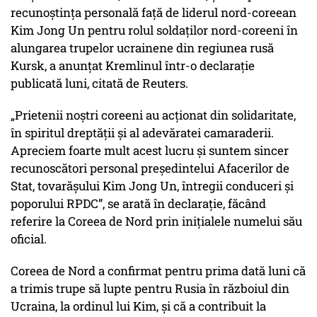
recunoștința personală față de liderul nord-coreean
Kim Jong Un pentru rolul soldaților nord-coreeni în
alungarea trupelor ucrainene din regiunea rusă
Kursk, a anunțat Kremlinul într-o declarație
publicată luni, citată de Reuters.
„Prietenii noștri coreeni au acționat din solidaritate,
în spiritul dreptății și al adevăratei camaraderii.
Apreciem foarte mult acest lucru și suntem sincer
recunoscători personal președintelui Afacerilor de
Stat, tovarășului Kim Jong Un, întregii conduceri și
poporului RPDC”, se arată în declarație, făcând
referire la Coreea de Nord prin inițialele numelui său
oficial.
Coreea de Nord a confirmat pentru prima dată luni că
a trimis trupe să lupte pentru Rusia în războiul din
Ucraina, la ordinul lui Kim, și că a contribuit la