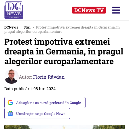
DCNews TV
DCNews
›
Stiri
›
Protest împotriva extremei dreapta în Germania, în
pragul alegerilor europarlamentare
Protest împotriva extremei
dreapta în Germania, în pragul
alegerilor europarlamentare
Autor:
Florin Răvdan
Data publicării: 08 Iun 2024
Adaugă-ne ca sursă preferată în Google
Urmărește-ne pe Google News