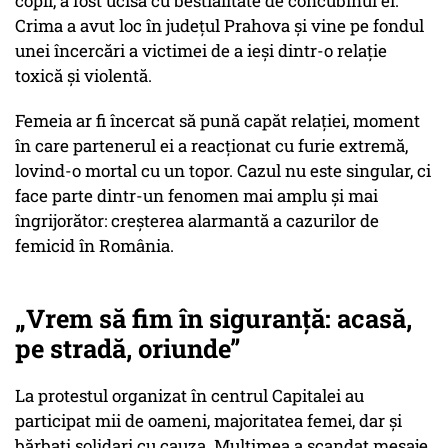
copii, a fost ucisă cu bestialitate de concubinul ei.
Crima a avut loc în județul Prahova și vine pe fondul
unei încercări a victimei de a ieși dintr-o relație
toxică și violentă.
Femeia ar fi încercat să pună capăt relației, moment
în care partenerul ei a reacționat cu furie extremă,
lovind-o mortal cu un topor. Cazul nu este singular, ci
face parte dintr-un fenomen mai amplu și mai
îngrijorător: creșterea alarmantă a cazurilor de
femicid în România.
„Vrem să fim în siguranță: acasă,
pe stradă, oriunde”
La protestul organizat în centrul Capitalei au
participat mii de oameni, majoritatea femei, dar și
bărbați solidari cu cauza. Mulțimea a scandat mesaje