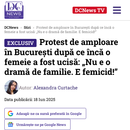
DCNews TV
DCNews
›
Stiri
›
Protest de amploare în București după ce încă o
femeie a fost ucisă: „Nu e o dramă de familie. E femicid!”
Protest de amploare
în București după ce încă o
femeie a fost ucisă: „Nu e o
dramă de familie. E femicid!”
Autor:
Alexandra Curtache
Data publicării: 18 Iun 2025
Adaugă-ne ca sursă preferată în Google
Urmărește-ne pe Google News