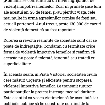
„România se confruntă cu un nivel îngrijorător de
violență împotriva femeilor. Doar în primele șase luni
ale acestui an, 26 de femei și-au pierdut viața, cele
mai multe în urma agresiunilor comise de foști sau
actuali parteneri. Anul trecut, peste 130.000 de cazuri
de violență domestică au fost raportate.
Durerea și revolta resimțite de societate sunt cât se
poate de îndreptățite. Condamn cu fermitate orice
formă de violență împotriva femeilor și reafirm că
aceasta nu poate fi tolerată, ignorată sau tratată cu
superficialitate.
În această seară, în Piața Victoriei, societatea civilă
cere măsuri urgente și eficiente pentru stoparea
violenței împotriva femeilor. Le transmit tuturor
participanților la protest întreaga mea solidaritate.
Este esențial ca vocea victimelor să fie ascultată, iar
politicile publice să fie construite pornind de la