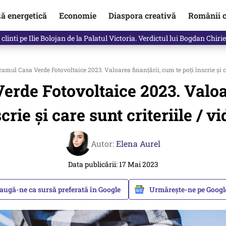
ză energetică
Economie
Diaspora creativă
Românii c
in electronic, decizia luată astăzi de Guvern pentru toți românii
amul Casa Verde Fotovoltaice 2023. Valoarea finanțării, cum te poți înscrie și ca
rde Fotovoltaice 2023. Valoar
crie și care sunt criteriile / v
Autor:
Elena Aurel
Data publicării: 17 Mai 2023
augă-ne ca sursă preferată în Google
Urmărește-ne pe Goog