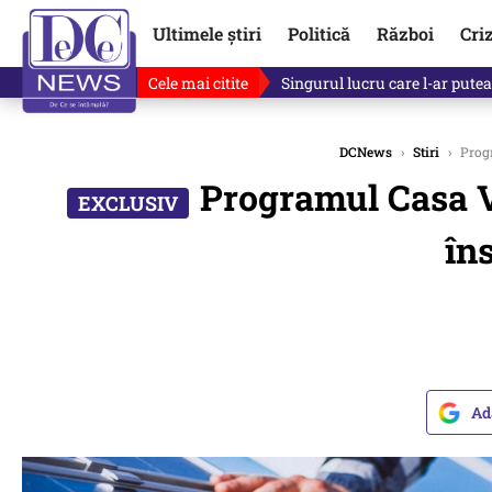
Ultimele știri
Politică
Război
Cri
Cele mai citite
Ce se întâmplă cu primul bulet
DCNews
›
Stiri
›
Progr
Programul Casa Ve
îns
Ad