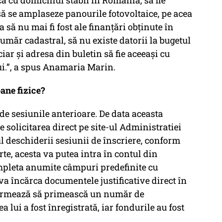
că cu domiciliul stabil în România, să fie
ă se amplaseze panourile fotovoltaice, pe acea
a să nu mai fi fost ale finanțări obținute în
număr cadastral, să nu existe datorii la bugetul
ciar și adresa din buletin să fie aceeași cu
i.”, a spus Anamaria Marin.
oane fizice?
de sesiunile anterioare. De data aceasta
ie solicitarea direct pe site-ul Administratiei
deschiderii sesiunii de înscriere, conform
rte, acesta va putea intra în contul din
mpleta anumite câmpuri predefinite cu
 va încărca documentele justificative direct în
a urmează să primească un număr de
 lui a fost înregistrată, iar fondurile au fost