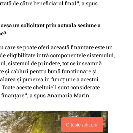
ată de către beneficiarul final.”, a spus
ccesa un solicitant prin actuala sesiune a
ce?
ru care se poate oferi această finanțare este un
de eligibilitate intră componentele sistemului,
ul, sistemul de prindere, tot ce înseamnă
re și cabluri pentru bună funcționare și
talarea și punerea în funcțiune a acestui
. Toate aceste cheltuieli sunt considerate
e finanțare.”, a spus Anamaria Marin.
Citește articolul