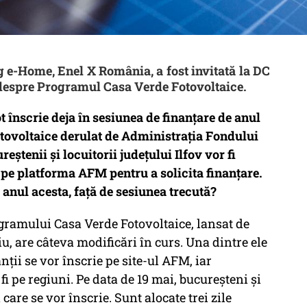
e-Home, Enel X România, a fost invitată la DC
 despre Programul Casa Verde Fotovoltaice.
t înscrie deja în sesiunea de finanțare de anul
tovoltaice derulat de Administrația Fondului
eștenii și locuitorii județului Ilfov vor fi
e pe platforma AFM pentru a solicita finanțare.
e anul acesta, față de sesiunea trecută?
gramului Casa Verde Fotovoltaice, lansat de
 are câteva modificări în curs. Una dintre ele
anții se vor înscrie pe site-ul AFM, iar
fi pe regiuni. Pe data de 19 mai, bucureșteni și
i care se vor înscrie. Sunt alocate trei zile