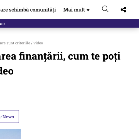
are schimbă comunități
Mai mult
▼
re sunt criteriile / video
ea finanțării, cum te poți
ideo
le News