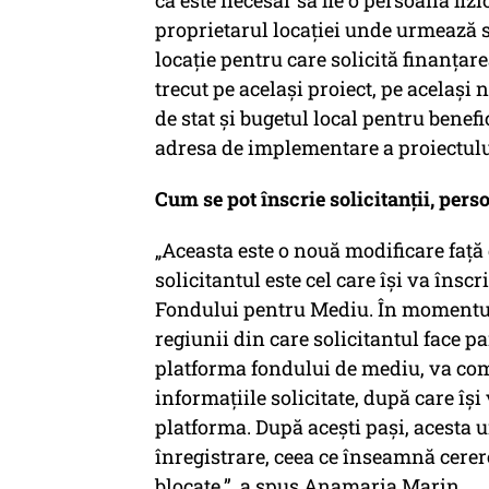
că este necesar să fie o persoană fizi
proprietarul locației unde urmează s
locație pentru care solicită finanțare
trecut pe același proiect, pe același 
de stat și bugetul local pentru benefi
adresa de implementare a proiectulu
Cum se pot înscrie solicitanții, pers
„Aceasta este o nouă modificare față 
solicitantul este cel care își va înscr
Fondului pentru Mediu. În momentul 
regiunii din care solicitantul face pa
platforma fondului de mediu, va co
informațiile solicitate, după care își
platforma. După acești pași, acest
înregistrare, ceea ce înseamnă cererea
blocate.”, a spus Anamaria Marin.