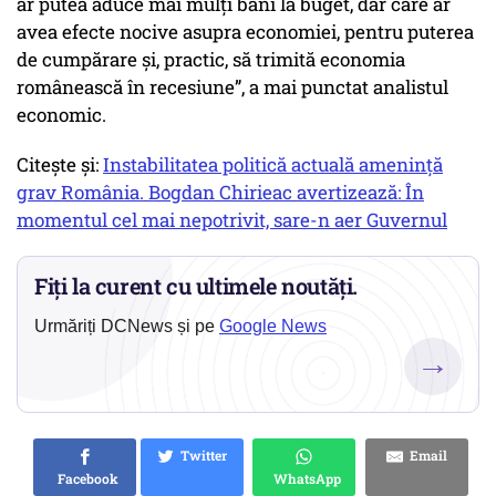
ar putea aduce mai mulți bani la buget, dar care ar
avea efecte nocive asupra economiei, pentru puterea
de cumpărare și, practic, să trimită economia
românească în recesiune”, a mai punctat analistul
economic.
Citește și:
Instabilitatea politică actuală amenință
grav România. Bogdan Chirieac avertizează: În
momentul cel mai nepotrivit, sare-n aer Guvernul
Fiți la curent cu ultimele noutăți.
Urmăriți DCNews și pe
Google News
→
Twitter
Email
Facebook
WhatsApp