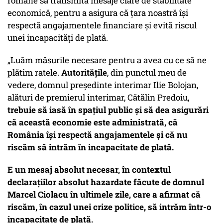
române să transmită mesaje clare de stabilitate
economică, pentru a asigura că țara noastră își
respectă angajamentele financiare și evită riscul
unei incapacități de plată.
„Luăm măsurile necesare pentru a avea cu ce să ne
plătim ratele.
Autoritățile
, din punctul meu de
vedere, domnul președinte interimar Ilie Bolojan,
alături de premierul interimar, Cătălin Predoiu,
trebuie să iasă în spațiul public și să dea asigurări
că această economie este administrată, că
România își respectă angajamentele și că nu
riscăm să intrăm în incapacitate de plată.
E un mesaj absolut necesar, în contextul
declarațiilor absolut hazardate făcute de domnul
Marcel Ciolacu în ultimele zile, care a afirmat că
riscăm, în cazul unei crize politice, să intrăm într-o
incapacitate de plată.