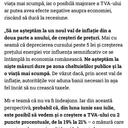
viața mai scumpă, iar o posibilă majorare a TVA-ului
ar putea avea efecte negative asupra economiei,
riscând să ducă la recesiune.
„
Să ne așteptăm la un noul val de inflație din a
doua parte a anului, de creșteri de prețuri.
Mai cu
seamă că deprecierea cursului peste 5 lei și creșterea
prețului energiei vor influența semnificativ ce se
întâmplă în economia românească.
Ne așteptăm la
niște măsuri dure pe zona cheltuielilor publice și la
o viață mai scumpă.
De văzut dacă, prin acest val de
inflație, autoritățile vor aduna banii necesari în așa
fel încât să nu crească taxele.
Mi-e teamă că nu va fi îndeajuns. Iar din această
perspectivă,
probabil că, din luna iunie sau iulie,
este posibil să vedem și o creștere a TVA-ului cu 2
puncte procentuale, de la 19% la 21%
– o măsură care