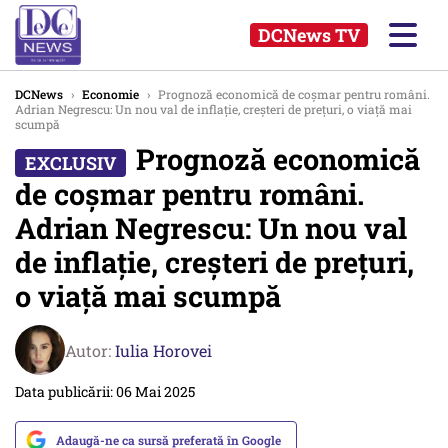
DCNews TV
DCNews
›
Economie
›
Prognoză economică de coșmar pentru români.
Adrian Negrescu: Un nou val de inflație, creșteri de prețuri, o viață mai
scumpă
Prognoză economică
de coșmar pentru români.
Adrian Negrescu: Un nou val
de inflație, creșteri de prețuri,
o viață mai scumpă
Autor:
Iulia Horovei
Data publicării: 06 Mai 2025
Adaugă-ne ca sursă preferată în Google