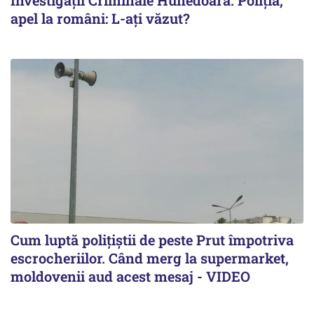
Investigații Criminale Hunedoara. Poliția,
apel la români: L-ați văzut?
Cum luptă polițiștii de peste Prut împotriva
escrocheriilor. Când merg la supermarket,
moldovenii aud acest mesaj - VIDEO