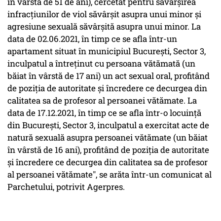
în vârstă de 51 de ani), cercetat pentru săvârşirea
infracţiunilor de viol săvârşit asupra unui minor şi
agresiune sexuală săvârşită asupra unui minor. La
data de 02.06.2021, în timp ce se afla într-un
apartament situat în municipiul Bucureşti, Sector 3,
inculpatul a întreţinut cu persoana vătămată (un
băiat în vârstă de 17 ani) un act sexual oral, profitând
de poziţia de autoritate şi încredere ce decurgea din
calitatea sa de profesor al persoanei vătămate. La
data de 17.12.2021, în timp ce se afla într-o locuinţă
din Bucureşti, Sector 3, inculpatul a exercitat acte de
natură sexuală asupra persoanei vătămate (un băiat
în vârstă de 16 ani), profitând de poziţia de autoritate
şi încredere ce decurgea din calitatea sa de profesor
al persoanei vătămate", se arăta într-un comunicat al
Parchetului, potrivit Agerpres.