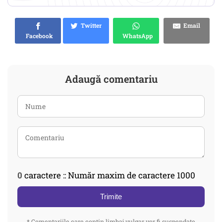
Twitter
Email
Facebook
WhatsApp
Adaugă comentariu
0
caractere :: Număr maxim de caractere 1000
Trimite
* Comentariile care contin limbaj vulgar vor fi suspendate