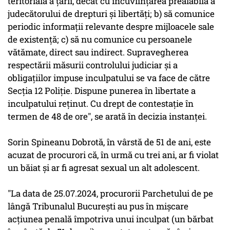
teritorială a ţării, decât cu încuviinţarea prealabilă a
judecătorului de drepturi şi libertăţi; b) să comunice
periodic informaţii relevante despre mijloacele sale
de existenţă; c) să nu comunice cu persoanele
vătămate, direct sau indirect. Supravegherea
respectării măsurii controlului judiciar şi a
obligaţiilor impuse inculpatului se va face de către
Secţia 12 Poliţie. Dispune punerea în libertate a
inculpatului reţinut. Cu drept de contestaţie în
termen de 48 de ore", se arată în decizia instanţei.
Sorin Spineanu Dobrotă, în vârstă de 51 de ani, este
acuzat de procurori că, în urmă cu trei ani, ar fi violat
un băiat şi ar fi agresat sexual un alt adolescent.
"La data de 25.07.2024, procurorii Parchetului de pe
lângă Tribunalul Bucureşti au pus în mişcare
acţiunea penală împotriva unui inculpat (un bărbat