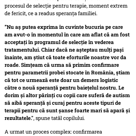
procesul de selecție pentru terapie, moment extrem
de fericit, ce a readus speranța familiei.
”Nu aș putea exprima în cuvinte bucuria pe care
am avut-o în momentul în care am aflat că am fost
acceptați în programul de selecție în vederea
tratamentului. Chiar dacă ne așteptau mulți pași
înainte, am știut că toate eforturile noastre vor da
roade. Simțeam că urma să primim confirmare
pentru parametrii probei stocate în România, știam
că tot ce urmează este doar un demers logistic
către o nouă speranță pentru baiețelul nostru. Le
dorim și altor părinți cu copii care suferă de autism
să aibă speranță și curaj pentru aceste tipuri de
terapii pentru că sunt șanse foarte mari să apară și
rezultatele."
, spune tatăl copilului.
A urmat un proces complex: confirmarea