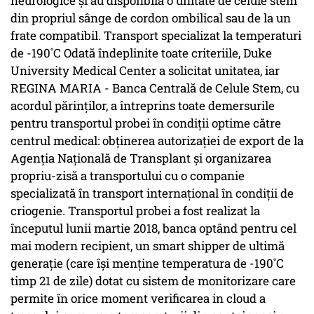
neurologice și au disponbilă o unitate de celule stem
din propriul sânge de cordon ombilical sau de la un
frate compatibil. Transport specializat la temperaturi
de -190˚C Odată îndeplinite toate criteriile, Duke
University Medical Center a solicitat unitatea, iar
REGINA MARIA - Banca Centrală de Celule Stem, cu
acordul părinților, a întreprins toate demersurile
pentru transportul probei în condiții optime către
centrul medical: obținerea autorizației de export de la
Agenția Națională de Transplant și organizarea
propriu-zisă a transportului cu o companie
specializată în transport internațional în condiții de
criogenie. Transportul probei a fost realizat la
începutul lunii martie 2018, banca optând pentru cel
mai modern recipient, un smart shipper de ultimă
generație (care își menține temperatura de -190˚C
timp 21 de zile) dotat cu sistem de monitorizare care
permite în orice moment verificarea in cloud a