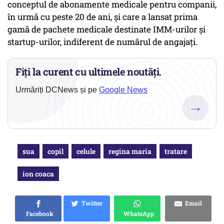
conceptul de abonamente medicale pentru companii,
în urmă cu peste 20 de ani, și care a lansat prima
gamă de pachete medicale destinate IMM-urilor și
startup-urilor, indiferent de numărul de angajați.
Fiți la curent cu ultimele noutăți.
Urmăriți DCNews și pe
Google News
→
sua
copil
celule
regina maria
tratare
ion coaca
Twitter
Email
Facebook
WhatsApp