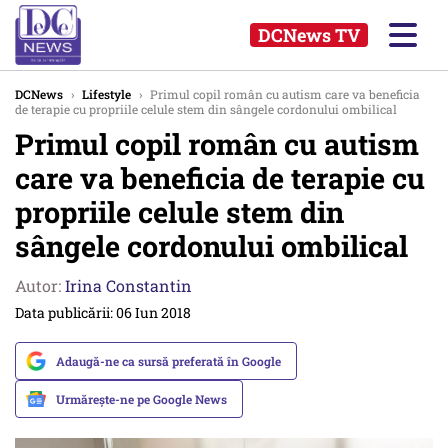
DCNews TV
DCNews
›
Lifestyle
›
Primul copil român cu autism care va beneficia
de terapie cu propriile celule stem din sângele cordonului ombilical
Primul copil român cu autism
care va beneficia de terapie cu
propriile celule stem din
sângele cordonului ombilical
Autor:
Irina Constantin
Data publicării: 06 Iun 2018
Adaugă-ne ca sursă preferată în Google
Urmărește-ne pe Google News