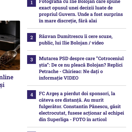
Fotografia cu Ilie Bolojan care spune
exact opusul unei decizii luate de
propriul Guvern. Unde a fost surprins
în mare discreție, fără alai
Răzvan Dumitrescu îi cere scuze,
public, lui Ilie Bolojan / video
Mutarea PSD despre care ”Cotroceniul
știa”: De ce nu pleacă Bolojan? Replici
Petrache - Chirieac: Ne dați o
nline
informație VIDEO
și
FC Argeș a pierdut doi sponsori, la
câteva ore distanță. Au murit
fulgerător. Constantin Pănescu, găsit
electrocutat, fusese acționar al echipei
din Superliga - FOTO în articol