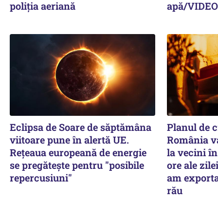
poliția aeriană
apă/VIDEO
Eclipsa de Soare de săptămâna
Planul de cr
viitoare pune în alertă UE.
România va
Rețeaua europeană de energie
la vecini î
se pregătește pentru "posibile
ore ale zile
repercusiuni"
am exporta 
rău