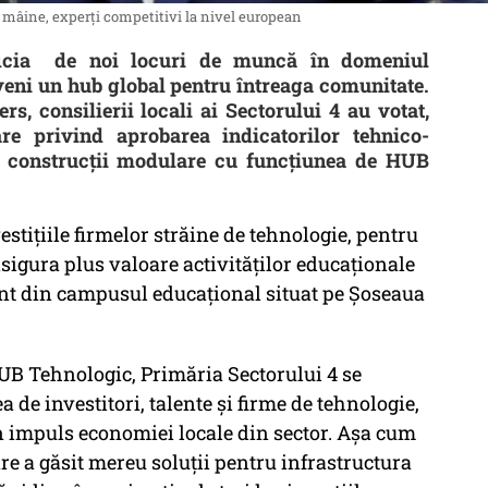
e mâine, experți competitivi la nivel european
eficia de noi locuri de muncă în domeniul
deveni un hub global pentru întreaga comunitate.
, consilierii locali ai Sectorului 4 au votat,
âre privind aprobarea indicatorilor tehnico-
 construcții modulare cu funcțiunea de HUB
stițiile firmelor străine de tehnologie, pentru
asigura plus valoare activităților educaționale
ânt din campusul educațional situat pe Șoseaua
HUB Tehnologic, Primăria Sectorului 4 se
de investitori, talente și firme de tehnologie,
n impuls economiei locale din sector. Așa cum
care a găsit mereu soluții pentru infrastructura