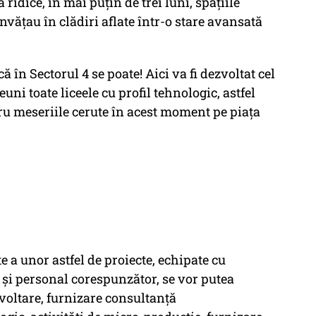
ridice, în mai puțin de trei luni, spațiile
învățau în clădiri aflate într-o stare avansată
 în Sectorul 4 se poate! Aici va fi dezvoltat cel
i toate liceele cu profil tehnologic, astfel
ntru meseriile cerute în acest moment pe piața
e a unor astfel de proiecte, echipate cu
 și personal corespunzător, se vor putea
zvoltare, furnizare consultanță