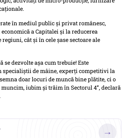
gic, activități de micro-producție, furnizare
caționale.
ferate în mediul public și privat românesc,
i economică a Capitalei și la reducerea
regiuni, cât și în cele șase sectoare ale
ă se dezvolte așa cum trebuie! Este
specialiștii de mâine, experți competitivi la
semna doar locuri de muncă bine plătite, ci o
e muncim, iubim și trăim în Sectorul 4”, declară
.
.
→