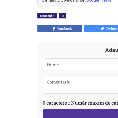
Urmăriți DCNews și pe
Google News
sectorul 4
it
Facebook
Twitter
Adau
0
caractere :: Număr maxim de car