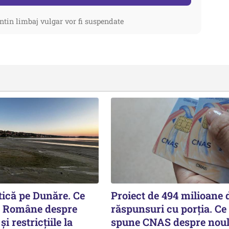
ntin limbaj vulgar vor fi suspendate
itică pe Dunăre. Ce
Proiect de 494 milioane d
e Române despre
răspunsuri cu porția. Ce
i restricțiile la
spune CNAS despre noul