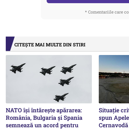
* Comentariile care co
CITEȘTE MAI MULTE DIN STIRI
NATO își întărește apărarea:
Situație cr
România, Bulgaria și Spania
spun Apel
semnează un acord pentru
Cernavodă ș