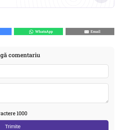
WhatsApp
Email
gă comentariu
actere 1000
Trimite