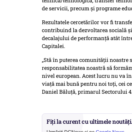
tehnică/tehnologică, transfer tehnolo
de servicii, precum și programe edu
Rezultatele cercetărilor vor fi trans
contribuind la dezvoltarea socială ș
decalajului de performanță atât între 
Capitalei.
„Stă în puterea comunității noastre s
responsabilitatea noastră să formăm 
nivel european. Acest lucru nu va în
viață mai bună pentru noi toți, cei c
Daniel Băluță, primarul Sectorului 4
Fiți la curent cu ultimele noutăți