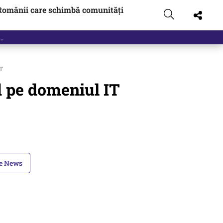
Românii care schimbă comunități
IT
d pe domeniul IT
le News