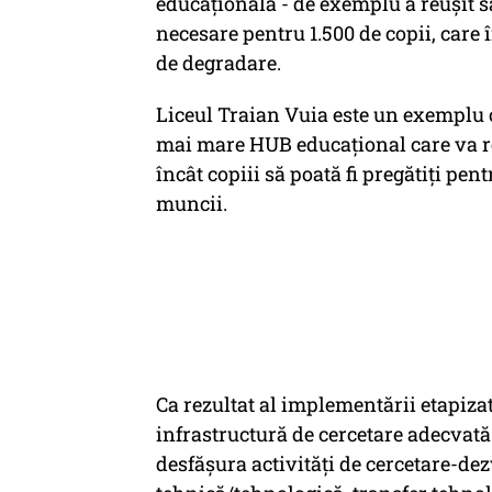
educațională - de exemplu a reușit să 
necesare pentru 1.500 de copii, care 
de degradare.
Liceul Traian Vuia este un exemplu că
mai mare HUB educațional care va reun
încât copiii să poată fi pregătiți pe
muncii.
Ca rezultat al implementării etapizat
infrastructură de cercetare adecvată
desfășura activități de cercetare-de