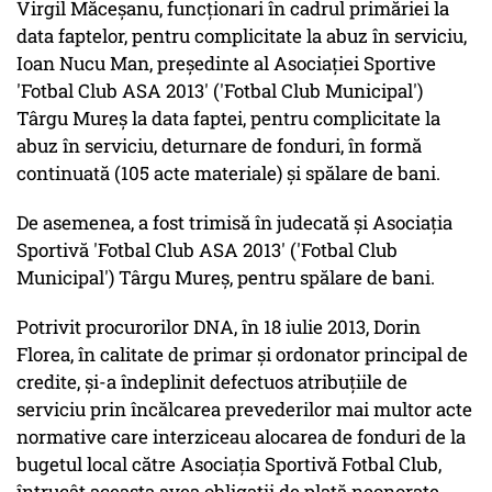
Virgil Măceşanu, funcţionari în cadrul primăriei la
data faptelor, pentru complicitate la abuz în serviciu,
Ioan Nucu Man, preşedinte al Asociaţiei Sportive
'Fotbal Club ASA 2013' ('Fotbal Club Municipal')
Târgu Mureş la data faptei, pentru complicitate la
abuz în serviciu, deturnare de fonduri, în formă
continuată (105 acte materiale) şi spălare de bani.
De asemenea, a fost trimisă în judecată şi Asociaţia
Sportivă 'Fotbal Club ASA 2013' ('Fotbal Club
Municipal') Târgu Mureş, pentru spălare de bani.
Potrivit procurorilor DNA, în 18 iulie 2013, Dorin
Florea, în calitate de primar şi ordonator principal de
credite, şi-a îndeplinit defectuos atribuţiile de
serviciu prin încălcarea prevederilor mai multor acte
normative care interziceau alocarea de fonduri de la
bugetul local către Asociaţia Sportivă Fotbal Club,
întrucât aceasta avea obligaţii de plată neonorate