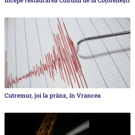
începe restaurarea Coifului de la Coțofenești
Cutremur, joi la prânz, în Vrancea