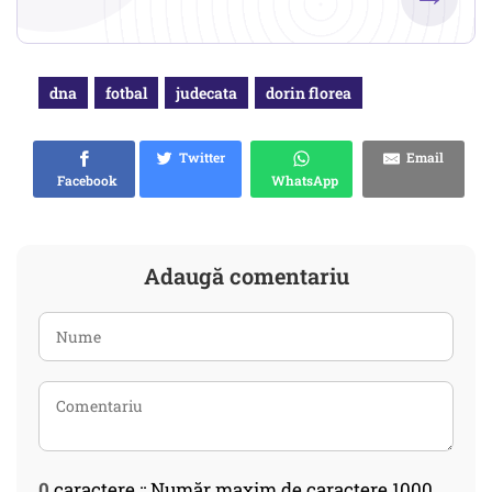
dna
fotbal
judecata
dorin florea
Twitter
Email
Facebook
WhatsApp
Adaugă comentariu
0
caractere :: Număr maxim de caractere 1000