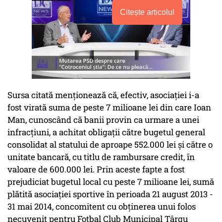
Citește articolul
Sursa citată menţionează că, efectiv, asociaţiei i-a
fost virată suma de peste 7 milioane lei din care Ioan
Man, cunoscând că banii provin ca urmare a unei
infracţiuni, a achitat obligaţii către bugetul general
consolidat al statului de aproape 552.000 lei şi către o
unitate bancară, cu titlu de rambursare credit, în
valoare de 600.000 lei. Prin aceste fapte a fost
prejudiciat bugetul local cu peste 7 milioane lei, sumă
plătită asociaţiei sportive în perioada 21 august 2013 -
31 mai 2014, concomitent cu obţinerea unui folos
necuvenit pentru Fotbal Club Municipal Târgu