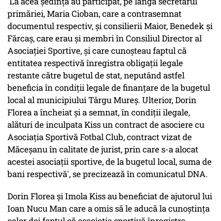
'La acea şedinţă au participat, pe lângă secretarul
primăriei, Maria Cioban, care a contrasemnat
documentul respectiv, şi consilierii Maior, Benedek şi
Fărcaş, care erau şi membri în Consiliul Director al
Asociaţiei Sportive, şi care cunoşteau faptul că
entitatea respectivă înregistra obligaţii legale
restante către bugetul de stat, neputând astfel
beneficia în condiţii legale de finanţare de la bugetul
local al municipiului Târgu Mureş. Ulterior, Dorin
Florea a încheiat şi a semnat, în condiţii ilegale,
alături de inculpata Kiss un contract de asociere cu
Asociaţia Sportivă Fotbal Club, contract vizat de
Măceşanu în calitate de jurist, prin care s-a alocat
acestei asociaţii sportive, de la bugetul local, suma de
bani respectivă', se precizează în comunicatul DNA.
Dorin Florea şi Imola Kiss au beneficiat de ajutorul lui
Ioan Nucu Man care a omis să le aducă la cunoştinţa
celor doi faptul că asociaţia sportivă înregistra