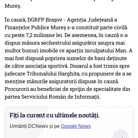
Mureş.
În cauză, DGRFP Braşov - Agenţia Judeţeană a
Finanţelor Publice Mureş s-a constituit parte civilă
cu peste 7,2 milioane lei. De asemenea, în cauză s-a
dispus măsura sechestrului asigurător asupra mai
multor bunuri imobile ce aparţin inculpatului Man. A
mai fost dispusă poprirea sumelor de bani deţinute
de către asociaţia sportivă. Dosarul a fost trimis spre
judecare Tribunalului Harghita, cu propunere de a se
menţine măsurile asiguratorii dispuse în cauză.
Procurorii au beneficiat de sprijin de specialitate din
partea Serviciului Român de Informaţii.
Fiți la curent cu ultimele noutăți.
Urmăriți DCNews și pe
Google News
→