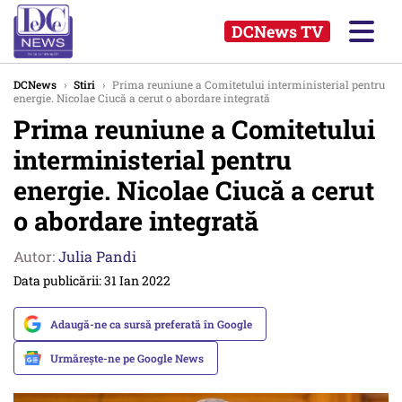
DCNews TV
DCNews
›
Stiri
›
Prima reuniune a Comitetului interministerial pentru
energie. Nicolae Ciucă a cerut o abordare integrată
Prima reuniune a Comitetului
interministerial pentru
energie. Nicolae Ciucă a cerut
o abordare integrată
Autor:
Julia Pandi
Data publicării: 31 Ian 2022
Adaugă-ne ca sursă preferată în Google
Urmărește-ne pe Google News