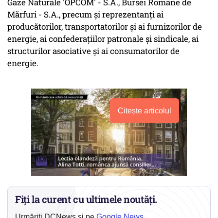
Gaze Naturale 'OPCOM' - S.A., Bursei Române de
Mărfuri - S.A., precum şi reprezentanţi ai
producătorilor, transportatorilor şi ai furnizorilor de
energie, ai confederaţiilor patronale şi sindicale, ai
structurilor asociative şi ai consumatorilor de
energie.
Citește articolul
Fiți la curent cu ultimele noutăți.
Urmăriți DCNews și pe
Google News