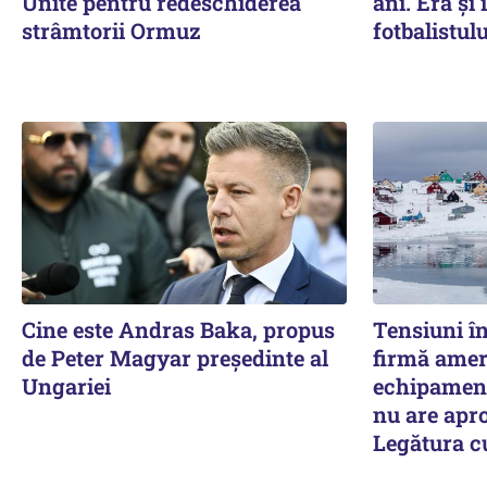
Unite pentru redeschiderea
ani. Era și
strâmtorii Ormuz
fotbalistulu
Cine este Andras Baka, propus
Tensiuni î
de Peter Magyar președinte al
firmă amer
Ungariei
echipament
nu are apro
Legătura 