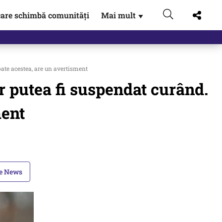
are schimbă comunități
Mai mult
▼
ate acestea, are un avertisment
r putea fi suspendat curând.
ment
le News