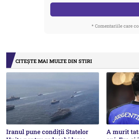
* Comentariile care co
CITEȘTE MAI MULTE DIN STIRI
Iranul pune condiții Statelor
A murit tat