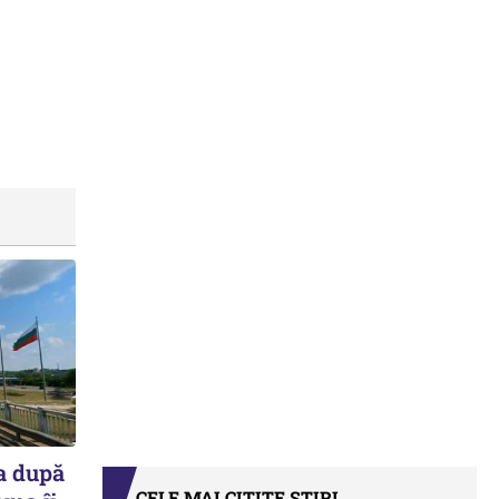
a după
CELE MAI CITITE ȘTIRI