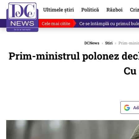
Ultimele știri
Politică
Război
Cri
Cele mai citite
Ce se întâmplă cu primul bulet
DCNews
›
Stiri
›
Prim-ministr
Prim-ministrul polonez decl
Cu 
Ad