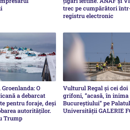
 impresarul
țigări ieftine. ANAF și V
i
trec pe cumpărători înt
registru electronic
n Groenlanda: O
Vulturul Regal și cei doi
icană a debarcat
grifoni, ”acasă, în inima
e pentru foraje, deși
Bucureștiului” pe Palatu
barea autorităților.
Universității GALERIE 
cu Trump