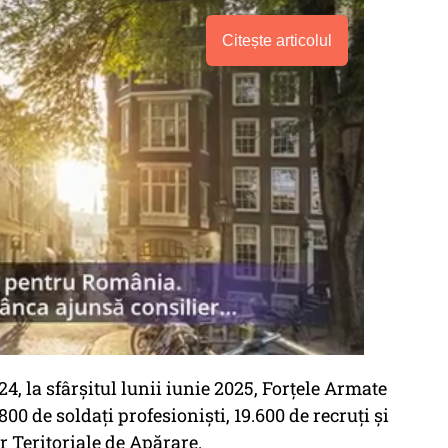
Citește articolul
24, la sfârșitul lunii iunie 2025, Forțele Armate
 de soldați profesioniști, 19.600 de recruți și
r Teritoriale de Apărare.