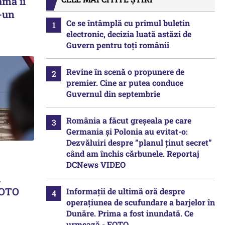
ama îi
r-un
Ce se întâmplă cu primul buletin
electronic, decizia luată astăzi de
Guvern pentru toți românii
Revine în scenă o propunere de
premier. Cine ar putea conduce
Guvernul din septembrie
România a făcut greșeala pe care
Germania și Polonia au evitat-o:
Dezvăluiri despre ”planul ținut secret”
când am închis cărbunele. Reportaj
DCNews VIDEO
l
FOTO
Informații de ultimă oră despre
operațiunea de scufundare a barjelor în
Dunăre. Prima a fost inundată. Ce
urmează - FOTO