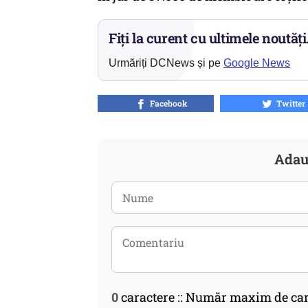
Fiți la curent cu ultimele noutăți
Urmăriți DCNews și pe
Google News
Facebook
Twitter
Adau
0
caractere :: Număr maxim de car