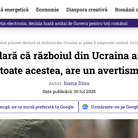
ză energetică
Economie
Diaspora creativă
Românii c
in electronic, decizia luată astăzi de Guvern pentru toți românii
ul polonez declară că războiul din Ucraina ar putea fi suspendat curând. Cu to
ară că războiul din Ucraina a
toate acestea, are un avertis
Autor:
Ioana Dinu
Data publicării: 30 Iul 2025
augă-ne ca sursă preferată în Google
Urmărește-ne pe Goog