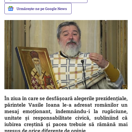
Urmărește-ne pe Google News
În ziua în care se desfășoară alegerile prezidențiale,
părintele Vasile Ioana le-a adresat românilor un
mesaj emoționant, îndemnându-i la rugăciune,
unitate și responsabilitate civică, subliniind că
iubirea creștină și pacea trebuie să rămână mai
presus de orice diferențe de opinie.