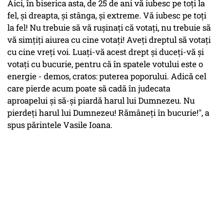
Aici, în biserica asta, de 25 de ani vă iubesc pe toți la
fel, și dreapta, și stânga, și extreme. Vă iubesc pe toți
la fel! Nu trebuie să vă rușinați că votați, nu trebuie să
vă simțiți aiurea cu cine votați! Aveți dreptul să votați
cu cine vreți voi. Luați-vă acest drept și duceți-vă și
votați cu bucurie, pentru că în spatele votului este o
energie -
demos,
cratos
: puterea poporului. Adică cel
care pierde acum poate să cadă în judecata
aproapelui și să-și piardă harul lui Dumnezeu. Nu
pierdeți harul lui Dumnezeu! Rămâneți în bucurie!", a
spus părintele Vasile Ioana.