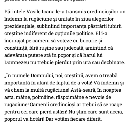
Părintele Vasile Ioana le-a transmis credincioșilor un
îndemn la rugăciune și unitate în ziua alegerilor
prezidențiale, subliniind importanța păstrării iubirii
creștine indiferent de opțiunile politice. El i-a
încurajat pe oameni să voteze cu bucurie și
conștiință, fără rușine sau judecată, amintind că
adevărata putere stă în popor și că harul lui
Dumnezeu nu trebuie pierdut prin ură sau dezbinare.
„În numele Domnului, noi, creștinii, avem o treabă
importantă în afară de faptul de a vota! Vă îndemn și
vă chem la multă rugăciune! Astă-seară, în noaptea
asta, mâine, poimâine, răspoimâine e nevoie de
rugăciune! Oamenii credincioși ar trebui să se roage
pentru cei care pierd astăzi! Nu știm care sunt aceia,
poporul va hotărî! Dar votăm fiecare diferit.