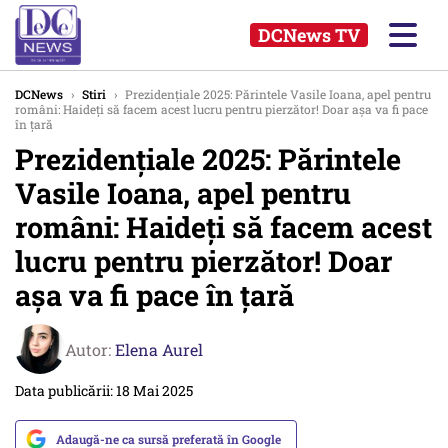
DCNews TV
DCNews
›
Stiri
›
Prezidențiale 2025: Părintele Vasile Ioana, apel pentru
români: Haideți să facem acest lucru pentru pierzător! Doar așa va fi pace
în țară
Prezidențiale 2025: Părintele
Vasile Ioana, apel pentru
români: Haideți să facem acest
lucru pentru pierzător! Doar
așa va fi pace în țară
Autor:
Elena Aurel
Data publicării: 18 Mai 2025
Adaugă-ne ca sursă preferată în Google