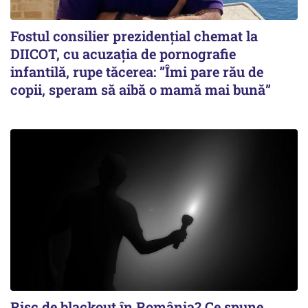
Fostul consilier prezidențial chemat la
DIICOT, cu acuzația de pornografie
infantilă, rupe tăcerea: ”Îmi pare rău de
copii, speram să aibă o mamă mai bună”
Risc de blackout în România? Ce spune