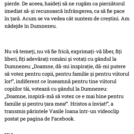
pierde. De aceea, haideți să ne rugăm ca pierzătorul
imediat să-și recunoască înfrângerea, ca să fie pace
în țară. Acum se va vedea cât suntem de creștini. Am
nădejde în Dumnezeu.
Nu vă temeți, nu vă fie frică, exprimați-vă liber, fiți
liberi, fiți adevărați români și votați cu gândul la
Dumnezeu:
„Doamne, dă-mi inspirație, dă-mi putere
să votez pentru copii, pentru familie și pentru viitorul
lor!”
, indiferent ce înseamnă pentru tine viitorul
copiilor tăi, votează cu gândul la Dumnezeu:
„
Doamne, inspiră-mă să votez ce e mai bine pentru
familie și pentru țara mea!”
. Hristos a înviat!”, a
transmis părintele Vasile Ioana într-un videoclip
postat pe pagina de Facebook.