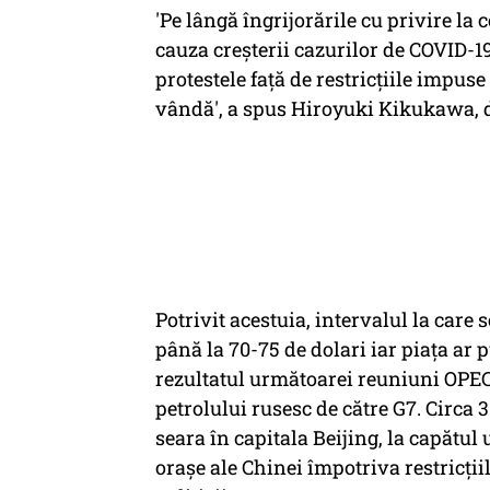
'Pe lângă îngrijorările cu privire la
cauza creşterii cazurilor de COVID-19
protestele faţă de restricţiile impus
vândă', a spus Hiroyuki Kikukawa, di
Potrivit acestuia, intervalul la care
până la 70-75 de dolari iar piaţa ar 
rezultatul următoarei reuniuni OPEC+ 
petrolului rusesc de către G7. Circa
seara în capitala Beijing, la capătul
oraşe ale Chinei împotriva restricţii