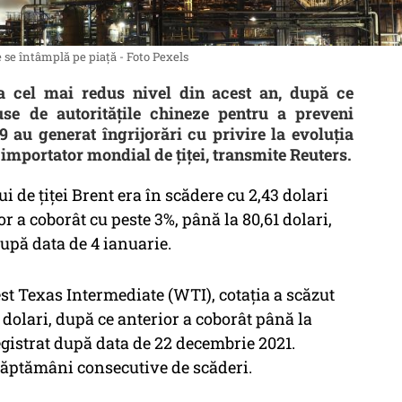
 se întâmplă pe piață - Foto Pexels
la cel mai redus nivel din acest an, după ce
puse de autorităţile chineze pentru a preveni
au generat îngrijorări cu privire la evoluţia
 importator mondial de ţiţei, transmite Reuters.
ui de ţiţei Brent era în scădere cu 2,43 dolari
or a coborât cu peste 3%, până la 80,61 dolari,
după data de 4 ianuarie.
West Texas Intermediate (WTI), cotaţia a scăzut
2 dolari, după ce anterior a coborât până la
egistrat după data de 22 decembrie 2021.
 săptămâni consecutive de scăderi.