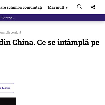
are schimbă comunități
Mai mult
▼
 Externe.…
ntâmplă pe piață
 din China. Ce se întâmplă pe
le News