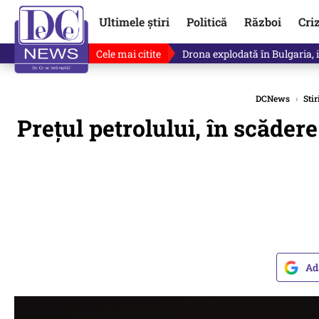
Ultimele știri
Politică
Război
Cri
Cele mai citite
Drona explodată în Bulgaria, 
DCNews
›
Stir
Preţul petrolului, în scăder
Ad