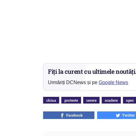
Fiți la curent cu ultimele noutăți
Urmăriți DCNews și pe
Google News
china
proteste
cerere
scadere
opec
Facebook
Twitter