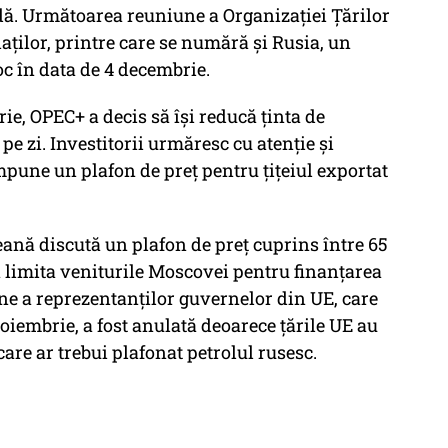
dă. Următoarea reuniune a Organizaţiei Ţărilor
iaţilor, printre care se numără şi Rusia, un
c în data de 4 decembrie.
e, OPEC+ a decis să îşi reducă ţinta de
pe zi. Investitorii urmăresc cu atenţie şi
mpune un plafon de preţ pentru ţiţeiul exportat
ană discută un plafon de preţ cuprins între 65
e a limita veniturile Moscovei pentru finanţarea
ne a reprezentanţilor guvernelor din UE, care
iembrie, a fost anulată deoarece ţările UE au
 care ar trebui plafonat petrolul rusesc.