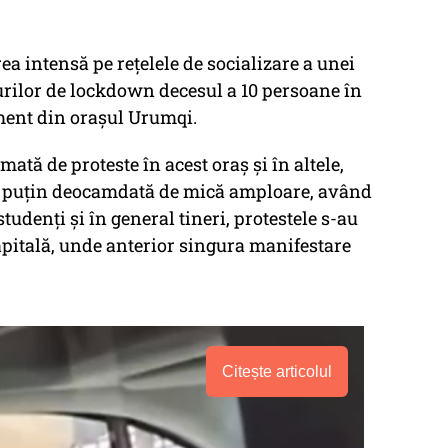
ea intensă pe reţelele de socializare a unei
urilor de lockdown decesul a 10 persoane în
ent din oraşul Urumqi.
mată de proteste în acest oraş şi în altele,
l puţin deocamdată de mică amploare, având
studenţi şi în general tineri, protestele s-au
capitală, unde anterior singura manifestare
Citește articolul