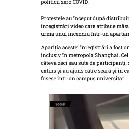
politicii zero COVID.
Protestele au început după distribuir
înregistrări video care atribuie măs
urma unui incendiu într-un apartam
Apariţia acestei înregistrări a fost ur
inclusiv în metropola Shanghai. Ce
câteva zeci sau sute de participanţi, 
extins şi au ajuns către seară şi în 
fusese într-un campus universitar.