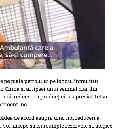
 pe piaţa petrolului pe fondul înmulţirii
din China şi al lipsei unui semnal clar din
 nouă reducere a producţiei', a apreciat Tetsu
gement Inc.
cădea de acord asupra unei noi reduceri a
 vor începe să îşi reumple rezervele strategice,