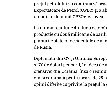
preţul petrolului va continua să sca
Exportatoare de Petrol (OPEC) şi a al
organism denumit OPEC+, va avea lo
La ultima reuniune din luna octombri
producţie cu două milioane de barili 
planurile statelor occidentale de a i
de Rusia.
Diplomaţii din G7 şi Uniunea Europe
şi 70 de dolari per baril, în ideea d
ofensivei din Ucraina. Însă o reuniu
era programată pentru seara de 25 no
opinii diferite cu privire la preţul la