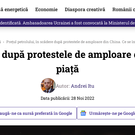
ză energetică
Economie
Diaspora creativă
Românii c
identificată. Ambasadoarea Ucrainei a fost convocată la Ministerul de
i
›
Preţul petrolului, în scădere după protestele de amploare din China. Ce se î
e după protestele de amploare
piață
Autor:
Andrei Itu
Data publicării: 28 Noi 2022
augă-ne ca sursă preferată în Google
Urmărește-ne pe Goog