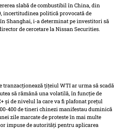
 cererea slabă de combustibil în China, din
, incertitudinea politică provocată de
e în Shanghai, i-a determinat pe investitori să
rector de cercetare la Nissan Securities.
 se tranzacţionează ţiţeiul WTI ar urma să scadă
putea să rămână una volatilă, în funcţie de
şi de nivelul la care va fi plafonat preţul
 300-400 de tineri chinezi manifestau duminică
 unei zile marcate de proteste în mai multe
lor impuse de autorităţi pentru aplicarea