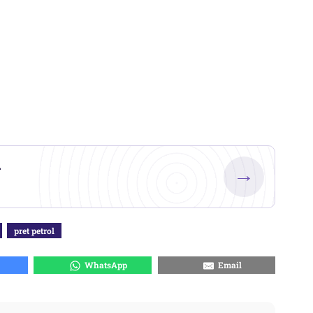
.
→
pret petrol
WhatsApp
Email