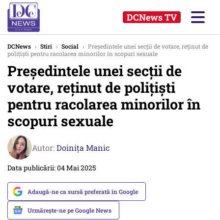
DCNews TV
DCNews
›
Stiri
›
Social
›
Preşedintele unei secţii de votare, reţinut de
poliţişti pentru racolarea minorilor în scopuri sexuale
Preşedintele unei secţii de
votare, reţinut de poliţişti
pentru racolarea minorilor în
scopuri sexuale
Autor:
Doinița Manic
Data publicării: 04 Mai 2025
Adaugă-ne ca sursă preferată în Google
Urmărește-ne pe Google News