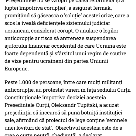
'Preşedintele nu se va opri pe calea reformelor şi a
luptei împotriva corupţiei', a asigurat Iermak,
promiţând să găsească o 'soluţie' acestei crize, care a
scos la iveală deficienţele sistemului judiciar
ucrainean, considerat corupt. O anulare o legilor
anticorupţie ar risca să antreneze suspendarea
ajutorului financiar occidental de care Ucraina este
foarte dependentă şi sfârşitul unui regim de scutire
de vize pentru ucraineni din partea Uniunii
Europene.
Peste 1.000 de persoane, între care mulţi militanţi
anticorupţie, au protestat vineri în faţa sediului Curţii
Constituţionale împotriva deciziei acesteia.
Preşedintele Curţii, Oleksandr Tupitski, a acuzat
preşedinţia că încearcă să pună botniţă instituţiei
sale, afirmând că proiectul de lege conţine 'semnele
unei lovituri de stat'. 'Obiectivul acesteia este de a
crea o curte neutră, obedientă', a declarat