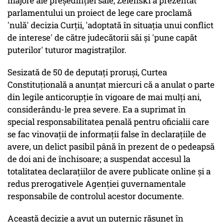
majore ale preşedinţiei sale, Zelenski a prezentat
parlamentului un proiect de lege care proclamă
'nulă' decizia Curţii, 'adoptată în situaţia unui conflict
de interese' de către judecătorii săi şi 'pune capăt
puterilor' tuturor magistraţilor.
Sesizată de 50 de deputaţi proruşi, Curtea
Constituţională a anunţat miercuri că a anulat o parte
din legile anticorupţie în vigoare de mai mulţi ani,
considerându-le prea severe. Ea a suprimat în
special responsabilitatea penală pentru oficialii care
se fac vinovaţii de informaţii false în declaraţiile de
avere, un delict pasibil până în prezent de o pedeapsă
de doi ani de închisoare; a suspendat accesul la
totalitatea declaraţiilor de avere publicate online şi a
redus prerogativele Agenţiei guvernamentale
responsabile de controlul acestor documente.
Această decizie a avut un puternic răsunet în