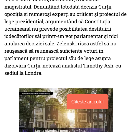
magistratul. Denunţând totodată decizia Curţii,
opoziţia şi numeroşi experţi au criticat şi proiectul de
lege prezidenţial, argumentând că Constituţia
ucraineană nu prevede posibilitatea destituirii
judecătorilor săi printr-un vot parlamentar şi nici
anularea deciziei sale. Zelenski riscă astfel să nu
reuşească să reunească suficiente voturi în
parlament pentru proiectul său de lege asupra
dizolvării Curţii, notează analistul Timothy Ash, cu
sediul la Londra.
Citește articolul