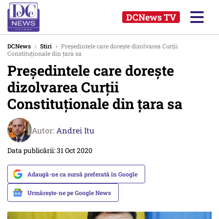
DCNews TV
DCNews
›
Stiri
›
Preşedintele care doreşte dizolvarea Curţii
Constituţionale din țara sa
Preşedintele care doreşte
dizolvarea Curţii
Constituţionale din țara sa
Autor:
Andrei Itu
Data publicării: 31 Oct 2020
Adaugă-ne ca sursă preferată în Google
Urmărește-ne pe Google News