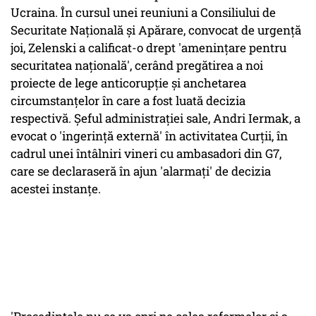
Ucraina. În cursul unei reuniuni a Consiliului de
Securitate Naţională şi Apărare, convocat de urgenţă
joi, Zelenski a calificat-o drept 'ameninţare pentru
securitatea naţională', cerând pregătirea a noi
proiecte de lege anticorupţie şi anchetarea
circumstanţelor în care a fost luată decizia
respectivă. Şeful administraţiei sale, Andri Iermak, a
evocat o 'ingerinţă externă' în activitatea Curţii, în
cadrul unei întâlniri vineri cu ambasadori din G7,
care se declaraseră în ajun 'alarmaţi' de decizia
acestei instanţe.