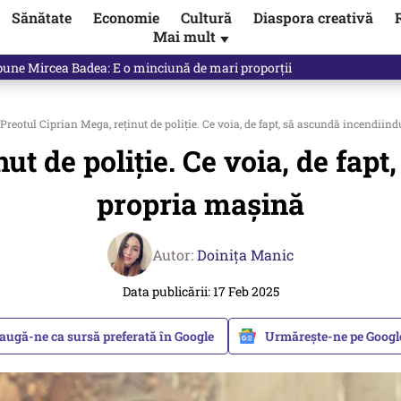
Sănătate
Economie
Cultură
Diaspora creativă
Mai mult
▼
 Ponta, Chirieac anticipa totul. Cine este acum în pericol / VIDEO
Preotul Ciprian Mega, reținut de poliție. Ce voia, de fapt, să ascundă incendiin
ut de poliție. Ce voia, de fap
propria mașină
Autor:
Doinița Manic
Data publicării: 17 Feb 2025
augă-ne ca sursă preferată în Google
Urmărește-ne pe Goog