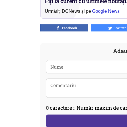
Fiți la curent cu ultimele noutăți
Urmăriți DCNews și pe
Google News
Facebook
Twitter
Adau
0
caractere :: Număr maxim de car