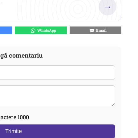
.
→
WhatsApp
Email
gă comentariu
actere 1000
Trimite