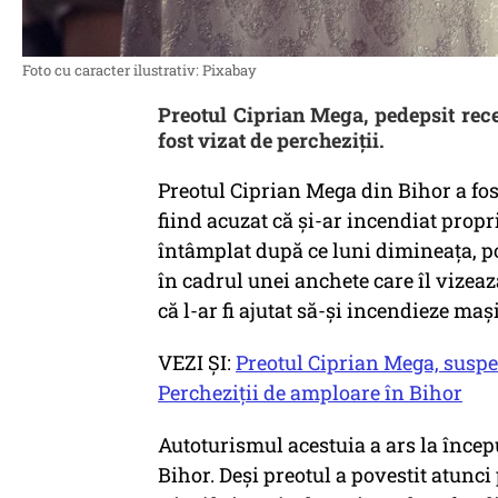
Foto cu caracter ilustrativ: Pixabay
Preotul Ciprian Mega, pedepsit recen
fost vizat de percheziții.
Preotul Ciprian Mega din Bihor a fost
fiind acuzat că și-ar incendiat pro
întâmplat după ce luni dimineața, pol
în cadrul unei anchete care îl vizeaz
că l-ar fi ajutat să-și incendieze maș
VEZI ȘI:
Preotul Ciprian Mega, suspe
Percheziții de amploare în Bihor
Autoturismul acestuia a ars la încep
Bihor. Deși preotul a povestit atunc