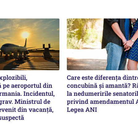
plozibili,
Care este diferența dintr
 pe aeroportul din
concubină și amantă? 
rmania. Incidentul,
la nedumeririle senatori
rav. Ministrul de
privind amendamentul 
evenit din vacanță,
Legea ANI
 suspectă