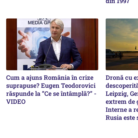
din 1997
Cum a ajuns România în crize
Dronă cu ex
suprapuse? Eugen Teodorovici
descoperită
răspunde la ”Ce se întâmplă?” -
Leipzig, Ge
VIDEO
extrem de g
Interne a r
Rusia este