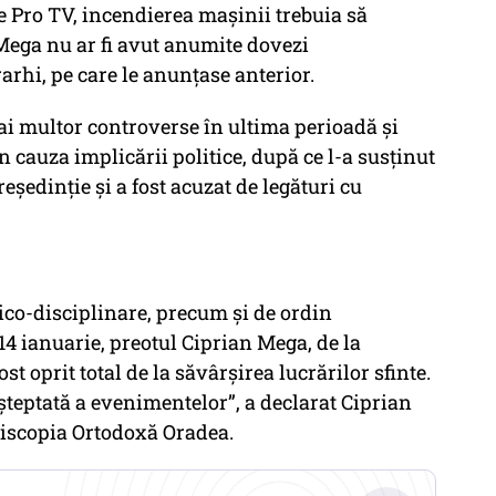
de Pro TV, incendierea mașinii trebuia să
Mega nu ar fi avut anumite dovezi
rhi, pe care le anunțase anterior.
 mai multor controverse în ultima perioadă și
din cauza implicării politice, după ce l-a susținut
eședinție și a fost acuzat de legături cu
ico-disciplinare, precum și de ordin
14 ianuarie, preotul Ciprian Mega, de la
t oprit total de la săvârșirea lucrărilor sfinte.
eptată a evenimentelor”, a declarat Ciprian
piscopia Ortodoxă Oradea.