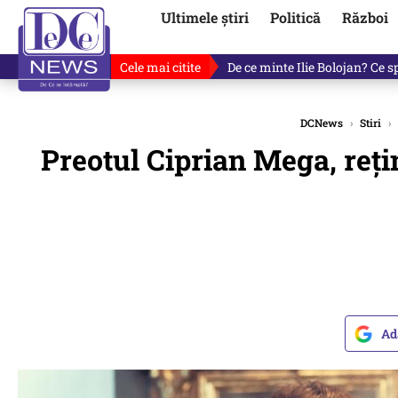
Ultimele știri
Politică
Război
Cele mai citite
Cu luni înainte de anunțul lui
DCNews
›
Stiri
›
Preotul Ciprian Mega, rețin
Ad