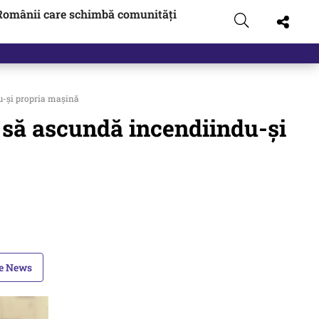
Românii care schimbă comunități
du-și propria mașină
t, să ascundă incendiindu-și
le News