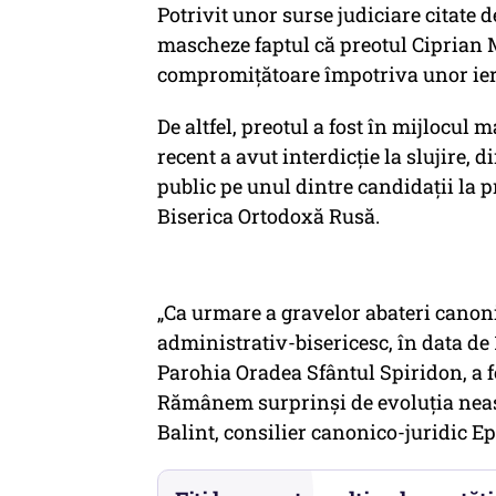
Potrivit unor surse judiciare citate 
mascheze faptul că preotul Ciprian 
compromițătoare împotriva unor iera
De altfel, preotul a fost în mijlocul
recent a avut interdicție la slujire, 
public pe unul dintre candidații la pr
Biserica Ortodoxă Rusă.
„Ca urmare a gravelor abateri canon
administrativ-bisericesc, în data de 
Parohia Oradea Sfântul Spiridon, a fos
Rămânem surprinși de evoluția neașt
Balint, consilier canonico-juridic E