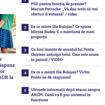
PSD pentru funcția de premier?
Marian Petrache: „Vă dau scris că trei
sferturi îl votează” / video
De ce minte Ilie Bolojan? Ce spune
Mircea Badea: E o minciună de mari
proporții
Cu luni înainte de anunțul lui Ponta,
Chirieac anticipa totul. Cine este acum
e
în pericol / VIDEO
Răspuns
lor
De ce a mințit Ilie Bolojan? Victor
AUR la
Ponta ne dă răspunsul
Ultimele informații după atacul asupra
ANCPI. Când va fi pus sistemul în
funcțiune