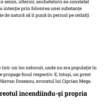
in senin, ulterior, anchetatorii au constatat
cu intenție prin folosirea unei substanțe
e de natură să îi pună în pericol pe ceilalți
c într-un loc nelocuit, unde nu era populație în
se propage focul respectiv. E, totuși, un preot
t Răzvan Doseanu, avocatul lui Ciprian Mega.
preotul incendiindu-și propria