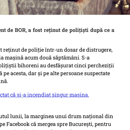
t de BOR, a fost reținut de polițiști după ce a
 reținut de poliție într-un dosar de distrugere,
pria mașină acum două săptămâni. S-a
ițiștii bihoreni au desfășurat cinci percheziții
ă pe acesta, dar și pe alte persoane suspectate
ină.
ctat că și-a incendiat singur mașina.
utul lunii, la marginea unui drum național din
i pe Facebook că mergea spre București, pentru