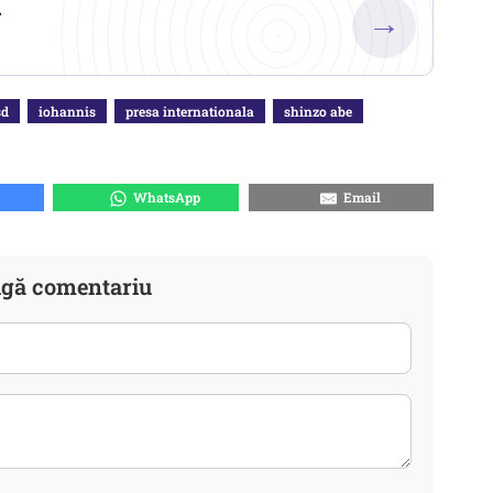
.
→
sd
iohannis
presa internationala
shinzo abe
WhatsApp
Email
gă comentariu