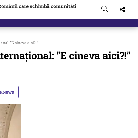
Românii care schimbă comunități
 pus pe…
nal: ”E cineva aici?!”
ernațional: ”E cineva aici?!”
le News