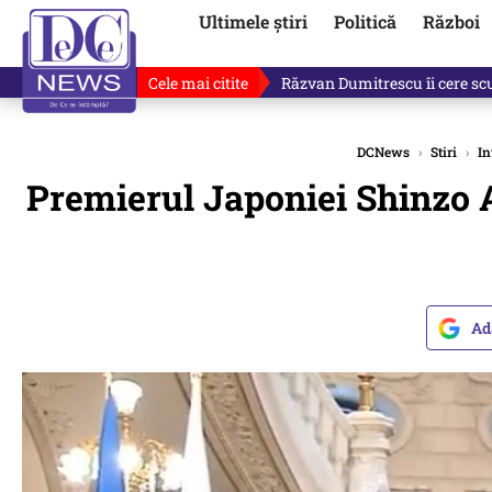
Ultimele știri
Politică
Război
Cele mai citite
„Dacă facem treaba asta, s-a a
DCNews
›
Stiri
›
In
Premierul Japoniei Shinzo Ab
Ad