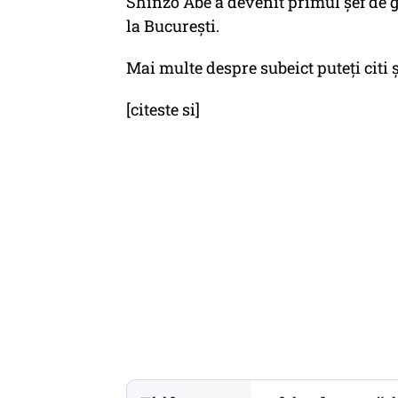
Shinzo Abe a devenit primul șef de gu
la București.
Mai multe despre subeict puteți citi 
[citeste si]