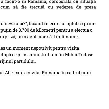
 a făcut-o în România, coroborată cu situația
 cum să fie trecută cu vederea de presa
cineva aici?”, făcând referire la faptul că prim-
puțin de 8.700 de kilometri pentru a efectua o
surpriză, nu a avut cine să-l întâmpine.
ales un moment nepotrivit pentru vizita
at după ce prim-ministrul român Mihai Tudose
ijinul partidului.
ui Abe, care a vizitat România în cadrul unui