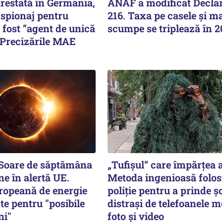
estată în Germania,
ANAF a modificat Declar
 spionaj pentru
216. Taxa pe casele și ma
i fost ”agent de unică
scumpe se triplează în 
 Precizările MAE
 Soare de săptămâna
„Tufișul” care împărțea
ne în alertă UE.
Metoda ingenioasă folos
ropeană de energie
poliție pentru a prinde șo
te pentru "posibile
distrași de telefoanele m
ni"
foto și video