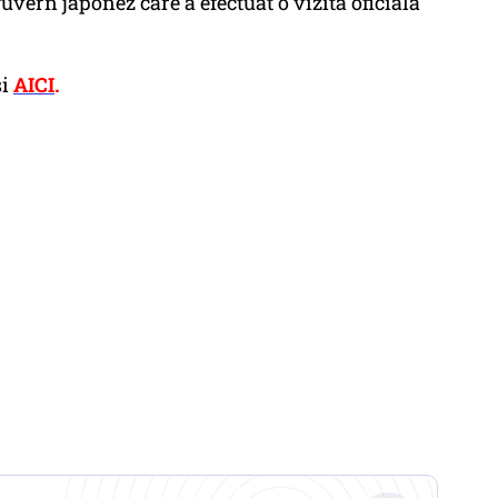
vern japonez care a efectuat o vizită oficială
și
AICI
.