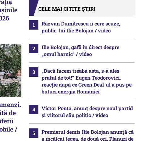
ația
CELE MAI CITITE ȘTIRI
șinile
2026
Răzvan Dumitrescu îi cere scuze,
public, lui Ilie Bolojan / video
Ilie Bolojan, gafă în direct despre
„omul harnic“ / video
„Dacă facem treaba asta, s-a ales
praful de tot!” Eugen Teodorovici,
reacție după ce Green Deal-ul a pus pe
butuci energia României
 amenzi.
Victor Ponta, anunț despre noul partid
ită de
și viitorul său politic / video
ferii
obile /
Premierul demis Ilie Bolojan anunță că
a încălcat legea, de două ori. Planuri de