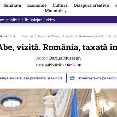
Sănătate
Economie
Cultură
Diaspora creativă
Mai mult
▼
les praful de tot!” Eugen Teodorovici, reacție după ce Green Deal-ul a
ternațional
›
Premierul Japoniei Shinzo Abe, vizită. România, taxată internațio
e, vizită. România, taxată int
Autor:
Darius Muresan
Data publicării: 17 Ian 2018
augă-ne ca sursă preferată în Google
Urmărește-ne pe Goog