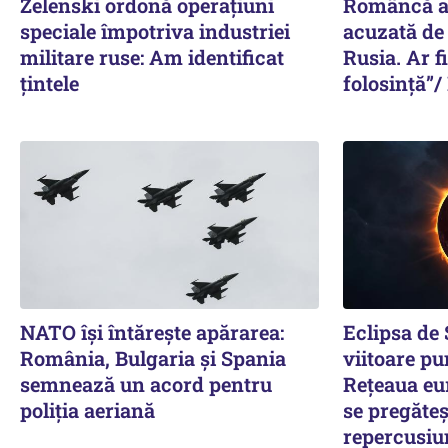
Zelenski ordonă operațiuni
Româncă ar
speciale împotriva industriei
acuzată de
militare ruse: Am identificat
Rusia. Ar f
țintele
folosință”/
NATO își întărește apărarea:
Eclipsa de
România, Bulgaria și Spania
viitoare pu
semnează un acord pentru
Rețeaua eu
poliția aeriană
se pregăteș
repercusiu