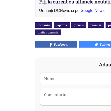
Fiți la curent cu ultimele noutăți
Urmăriți DCNews și pe
Google News
romania
japonia
guvern
premier
p
vizita romania
Facebook
Twitter
Adau