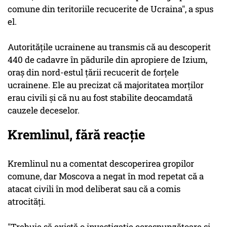
comune din teritoriile recucerite de Ucraina", a spus
el.
Autorităţile ucrainene au transmis că au descoperit
440 de cadavre în pădurile din apropiere de Izium,
oraş din nord-estul ţării recucerit de forţele
ucrainene. Ele au precizat că majoritatea morţilor
erau civili şi că nu au fost stabilite deocamdată
cauzele deceselor.
Kremlinul, fără reacție
Kremlinul nu a comentat descoperirea gropilor
comune, dar Moscova a negat în mod repetat că a
atacat civili în mod deliberat sau că a comis
atrocităţi.
"Trebuie să există o investigaţie corespunzătoare şi