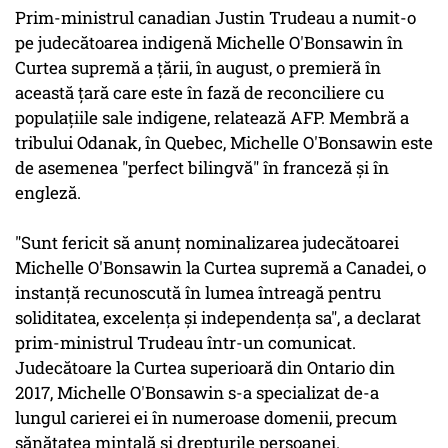
Prim-ministrul canadian Justin Trudeau a numit-o
pe judecătoarea indigenă Michelle O'Bonsawin în
Curtea supremă a ţării, în august, o premieră în
această ţară care este în fază de reconciliere cu
populaţiile sale indigene, relatează AFP. Membră a
tribului Odanak, în Quebec, Michelle O'Bonsawin este
de asemenea "perfect bilingvă" în franceză şi în
engleză.
"Sunt fericit să anunţ nominalizarea judecătoarei
Michelle O'Bonsawin la Curtea supremă a Canadei, o
instanţă recunoscută în lumea întreagă pentru
soliditatea, excelenţa şi independenţa sa", a declarat
prim-ministrul Trudeau într-un comunicat.
Judecătoare la Curtea superioară din Ontario din
2017, Michelle O'Bonsawin s-a specializat de-a
lungul carierei ei în numeroase domenii, precum
sănătatea mintală şi drepturile persoanei.