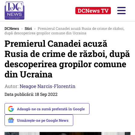
DCNews TV
DCNews
›
Stiri
›
Premierul Canadei acuză Rusia de crime de război,
după descoperirea gropilor comune din Ucraina
Premierul Canadei acuză
Rusia de crime de război, după
descoperirea gropilor comune
din Ucraina
Autor:
Neagoe Narcis-Florentin
Data publicării: 18 Sep 2022
Adaugă-ne ca sursă preferată în Google
Urmărește-ne pe Google News