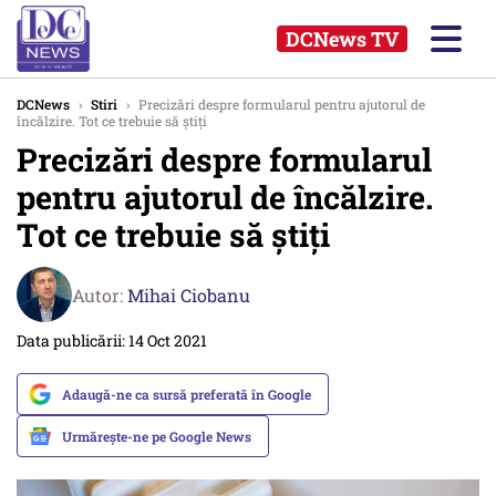
DCNews TV
DCNews
›
Stiri
›
Precizări despre formularul pentru ajutorul de
încălzire. Tot ce trebuie să ştiţi
Precizări despre formularul
pentru ajutorul de încălzire.
Tot ce trebuie să ştiţi
Autor:
Mihai Ciobanu
Data publicării: 14 Oct 2021
Adaugă-ne ca sursă preferată în Google
Urmărește-ne pe Google News