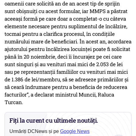
oamenii care solicită an de an acest tip de sprijin
sunt obișnuiți cu acest formular, iar MMPS a păstrat
aceeași formă pe care doar a completat-o cu câteva
elemente necesare pentru suplimentul de încălzire,
tocmai pentru a clarifica procesul, în condițiile
numărului mare de beneficiari. În acest an, acordarea
ajutorului pentru încălzirea locuinței poate fi solicitat
până în 20 noiembrie, deci îi încurajez pe cei care
sunt singuri și au venituri mai mici de 2.053 de lei
sau pe reprezentanții familiilor cu venituri mai mici
de 1.386 de lei/membru, să se adreseze primăriilor și
să ceară îndrumare pentru a beneficia de reducerea
facturilor”
, a declarat ministrul Muncii, Raluca
Turcan.
Fiți la curent cu ultimele noutăți.
Urmăriți DCNews și pe
Google News