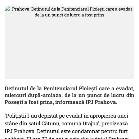
Deţinutul de la Penitenciarul Ploieşti care a evadat,
miercuri după-amiaza, de la un punct de lucru din
Poseşti a fost prins, informează IPJ Prahova.
'Poliţiştii l-au depistat pe evadat în apropierea unei
stâne din satul Cătunu, comuna Drajna', precizează
IPJ Prahova. Deţinutul este condamnat pentru furt
calificat. El are 27 de ani şi este din judeţul Prahova.