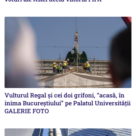
Vulturul Regal și cei doi grifoni, ”acasă, în
inima Bucureștiului” pe Palatul Universității
GALERIE FOTO