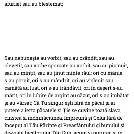
afurisit sau au blestemat;
Sau nebuneşte au vorbit, sau au osândit, sau au
clevetit, sau vorbe spurcate au vorbit, sau au pizmuit,
sau au minţit, sau au ţinut minte răul; ori cu mânie
s‑au pornit, ori s‑au mândrit, ori au viclenit sau
camătă au luat, ori s‑au trândăvit, ori în deşert s‑au
mărit, ori în iubire de argint au căzut, ori s‑au îmbătat
şi au vărsat; Că Tu singur eşti fără de păcat şi ai
putere a ierta păcatele şi Ţie se cuvine toată slava,
cinstea şi închinăciunea, împreună şi Celui fără de
început al Tău Părinte şi Preasfântului şi bunului şi
de‑viaţă făcătorului Tău Duh, acum şi pururea şi în