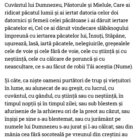
Cuvântul lui Dumnezeu, Păstorule şi Mielule, Care ai
ridicat păcatul lumii şi ai iertat datoria celor doi
datornici şi femeii celei păcătoase i‑ai dăruit iertare
păcatelor ei, Cel ce ai dăruit vindecare slăbănogului
împreună cu iertarea păcatelor lui, Însuţi, Stăpâne,
uşurează, lasă, iartă păcatele, nelegiuirile, greşealele
cele de voie şi cele fără de voie, cele cu ştiinţă şi cu
neştiinţă, cele cu călcare de poruncă şi cu
neascultare, ce s‑au făcut de robii Tăi aceştia (Nume).
Şi câte, ca nişte oameni purtători de trup şi vieţuitori
în lume, au alunecat de au greşit, cu lucrul, cu
cuvântul, cu gândul, cu ştiinţă sau cu neştiinţă, în
timpul nopţii şi în timpul zilei; sau sub blestem şi
afurisenie de la arhiereu ori de la preot au căzut, sau
înşişi pe sine s‑au blestemat, sau cu jurământ pe
numele lui Dumnezeu s‑au jurat şi l‑au călcat; sau din
mânia cea fără socoteală pe vreunul din creştini au