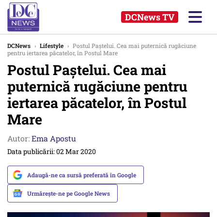
DCNews TV
DCNews
›
Lifestyle
›
Postul Paștelui. Cea mai puternică rugăciune
pentru iertarea păcatelor, în Postul Mare
Postul Paștelui. Cea mai
puternică rugăciune pentru
iertarea păcatelor, în Postul
Mare
Autor:
Ema Apostu
Data publicării: 02 Mar 2020
Adaugă-ne ca sursă preferată în Google
Urmărește-ne pe Google News