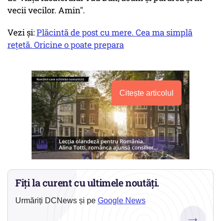
vecii vecilor. Amin".
Vezi și:
Plăcintă de post cu mere. Cea ma simplă
rețetă. Oricine o poate prepara
Citește articolul
Fiți la curent cu ultimele noutăți.
Urmăriți DCNews și pe
Google News
→