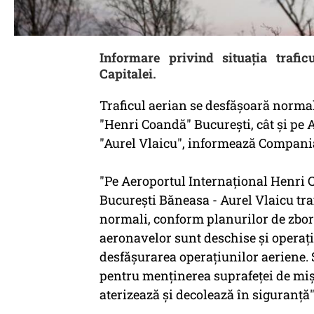
Informare privind situaţia trafic
Capitalei.
Traficul aerian se desfăşoară normal
"Henri Coandă" Bucureşti, cât şi pe 
"Aurel Vlaicu", informează Compani
"Pe Aeroportul Internaţional Henri 
Bucureşti Băneasa - Aurel Vlaicu tra
normali, conform planurilor de zbor. 
aeronavelor sunt deschise şi operaţi
desfăşurarea operaţiunilor aeriene. S
pentru menţinerea suprafeţei de miş
aterizează şi decolează în siguranţă"