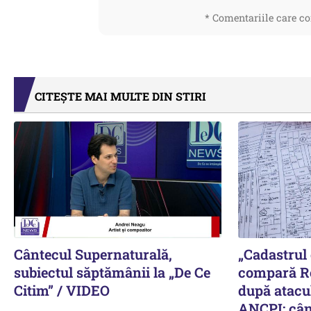
* Comentariile care co
CITEȘTE MAI MULTE DIN STIRI
Cântecul Supernaturală,
„Cadastrul
subiectul săptămânii la „De Ce
compară R
Citim” / VIDEO
după atacul
ANCPI: cân