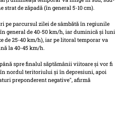
ne strat de zăpadă (în general 5-10 cm).
i pe parcursul zilei de sâmbătă în regiunile
ze în general de 40-50 km/h, iar duminică şi luni
ze de 25-40 km/h), iar pe litoral temporar va
până la 40-45 km/h.
 până spre finalul săptămânii viitoare şi vor fi
în nordul teritoriului şi în depresiuni, apoi
eraturi preponderent negative", afirmă