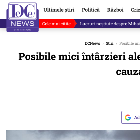
Ultimele știri
Politică
Război
Cri
Cele mai citite
„Mă uit și sper să nu fie ade
DCNews
›
Stiri
›
Posibile mic
Posibile mici întârzieri a
cauza
Ad