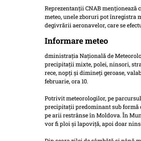
Reprezentanţii CNAB menţionează că,
meteo, unele zboruri pot înregistra m
degivrării aeronavelor, care se efe
Informare meteo
dministraţia Naţională de Meteorolo
precipitaţii mixte, polei, ninsori, st
rece, nopţi şi dimineţi geroase, valabi
februarie, ora 10.
Potrivit meteorologilor, pe parcursul 
precipitaţii predominant sub formă d
pe arii restrânse în Moldova. În Munt
vor fi ploi şi lapoviţă, apoi doar nins
Din seara zilei de sâmbătă şi până 