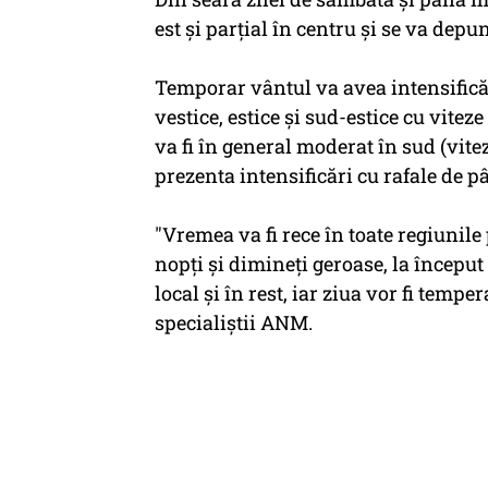
est şi parţial în centru şi se va depu
Temporar vântul va avea intensificăr
vestice, estice şi sud-estice cu vite
va fi în general moderat în sud (vite
prezenta intensificări cu rafale de 
"Vremea va fi rece în toate regiunile
nopţi şi dimineţi geroase, la început 
local şi în rest, iar ziua vor fi temp
specialiştii ANM.