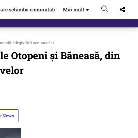
are schimbă comunități
Mai mult
▼
gen…
cesităţii degivrării aeronavelor
ile Otopeni şi Băneasă, din
avelor
le News