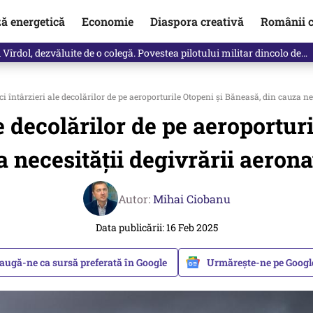
ză energetică
Economie
Diaspora creativă
Românii c
vărat ce se întâmplă!“ Propunerea Oanei Gheorghiu care l-a uluit pe Eu
i întârzieri ale decolărilor de pe aeroporturile Otopeni şi Băneasă, din cauza ne
le decolărilor de pe aeroportur
 necesităţii degivrării aeron
Autor:
Mihai Ciobanu
Data publicării: 16 Feb 2025
augă-ne ca sursă preferată în Google
Urmărește-ne pe Goog