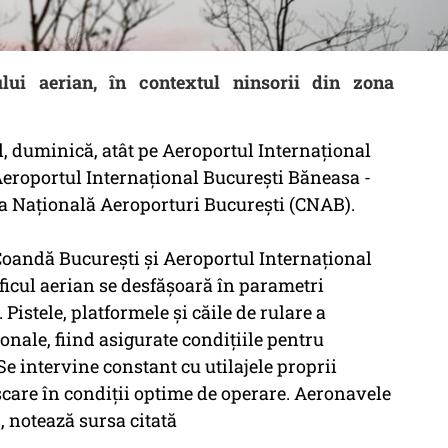
ului aerian, în contextul ninsorii din zona
, duminică, atât pe Aeroportul Internaţional
Aeroportul Internaţional Bucureşti Băneasa -
a Naţională Aeroporturi Bucureşti (CNAB).
Coandă Bucureşti şi Aeroportul Internaţional
ficul aerian se desfăşoară în parametri
Pistele, platformele şi căile de rulare a
onale, fiind asigurate condiţiile pentru
e intervine constant cu utilajele proprii
care în condiţii optime de operare. Aeronavele
, notează sursa citată