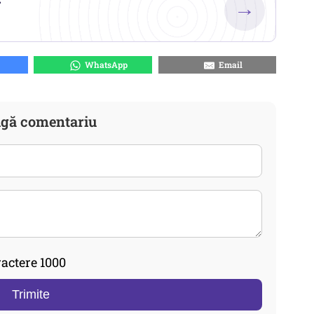
→
WhatsApp
Email
gă comentariu
actere 1000
Trimite