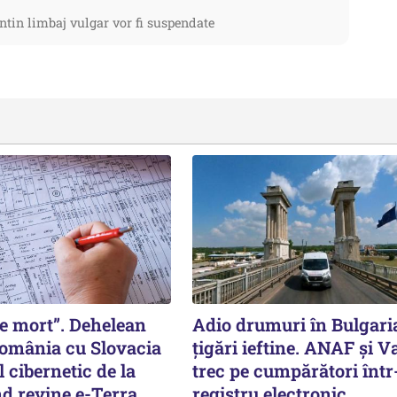
ntin limbaj vulgar vor fi suspendate
 e mort”. Dehelean
Adio drumuri în Bulgari
omânia cu Slovacia
țigări ieftine. ANAF și V
 cibernetic de la
trec pe cumpărători înt
d revine e-Terra
registru electronic