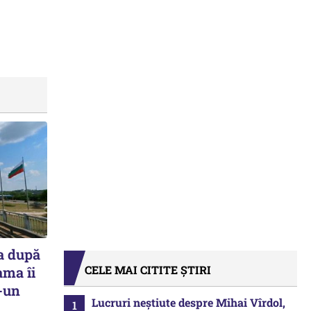
a după
CELE MAI CITITE ȘTIRI
ama îi
r-un
Lucruri neștiute despre Mihai Vîrdol,