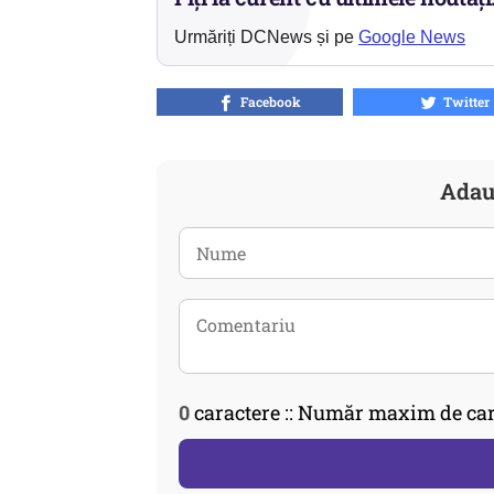
Urmăriți DCNews și pe
Google News
Facebook
Twitter
Adau
0
caractere :: Număr maxim de car