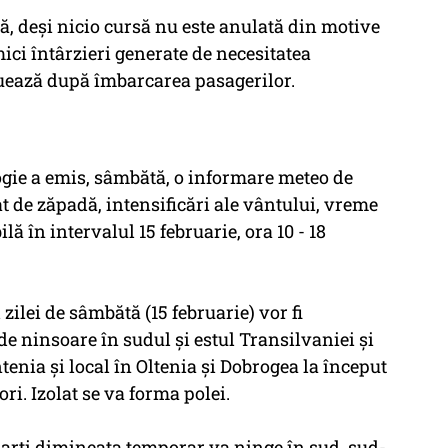
 deşi nicio cursă nu este anulată din motive
ici întârzieri generate de necesitatea
ctuează după îmbarcarea pasagerilor.
gie a emis, sâmbătă, o informare meteo de
rat de zăpadă, intensificări ale vântului, vreme
lă în intervalul 15 februarie, ora 10 - 18
zilei de sâmbătă (15 februarie) vor fi
e ninsoare în sudul şi estul Transilvaniei şi
enia şi local în Oltenia şi Dobrogea la început
ori. Izolat se va forma polei.
marţi dimineaţa temporar va ninge în sud, sud-