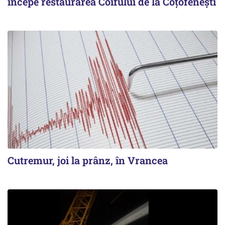
începe restaurarea Coifului de la Coțofenești
Cutremur, joi la prânz, în Vrancea