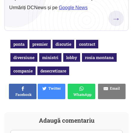
Urmăriți DCNews și pe
Google News
→
ponta
premier
discutie
contract
diversiune
ministri
lobby
rosia montana
companie
desecretizare
Twitter
Email
Facebook
WhatsApp
Adaugă comentariu