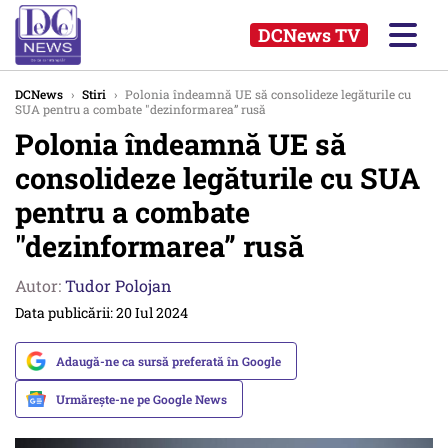
DCNews TV
DCNews
›
Stiri
›
Polonia îndeamnă UE să consolideze legăturile cu
SUA pentru a combate "dezinformarea” rusă
Polonia îndeamnă UE să
consolideze legăturile cu SUA
pentru a combate
"dezinformarea” rusă
Autor:
Tudor Polojan
Data publicării: 20 Iul 2024
Adaugă-ne ca sursă preferată în Google
Urmărește-ne pe Google News