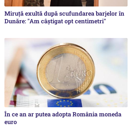
Miruță exultă după scufundarea barjelor în
Dunăre: "Am câștigat opt centimetri"
În ce an ar putea adopta România moneda
euro